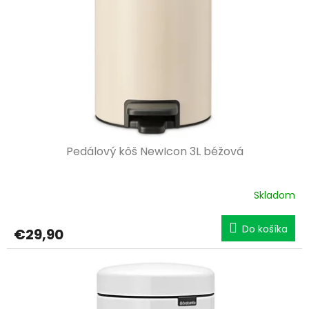
p
o
r
v
o
d
u
k
t
o
v
Pedálový kôš NewIcon 3L béžová
Skladom
Do košíka
€29,90