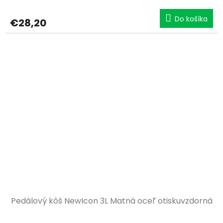
Do košíka
€28,20
Pedálový kôš NewIcon 3L Matná oceľ otiskuvzdorná