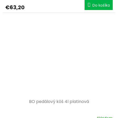
Do košíka
€63,20
BO pedálový kôš 4l platinová