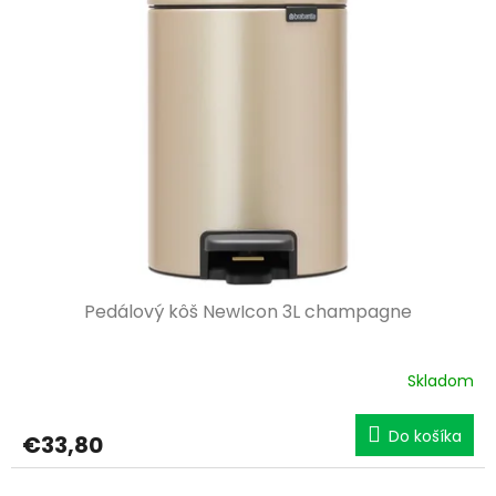
Pedálový kôš NewIcon 3L champagne
Skladom
Do košíka
€33,80