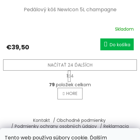
Pedálový kôš NewIcon 5L champagne
Skladom
Do košíka
€39,50
NAČÍTAŤ 24 ĎALŠÍCH
S
1
4
t
O
r
79
položiek celkom
v
á
l
HORE
n
á
k
o
d
v
Z
a
a
c
á
Kontakt
/ Obchodné podmienky
n
i
p
i
/ Podmienky ochrany osobných údajov
/ Reklamacia
e
ä
e
/ Vrátenie, výmena tovaru
/ O nás
p
Tento web používa súbory cookie. Ďalším
t