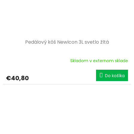
Pedálový kôš NewIcon 3L svetlo žltá
Skladom v externom sklade
Do košíka
€40,80