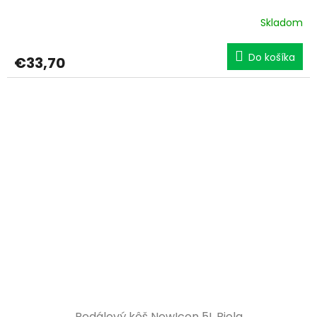
Skladom
Do košíka
€33,70
Pedálový kôš NewIcon 5L Biela