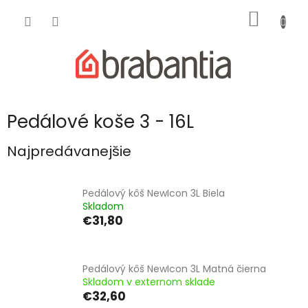
Prejsť
NÁKU
na
obsah
KOŠÍK
Pedálové koše 3 - 16L
Najpredávanejšie
Pedálový kôš NewIcon 3L Biela
Skladom
€31,80
Pedálový kôš NewIcon 3L Matná čierna
Skladom v externom sklade
€32,60