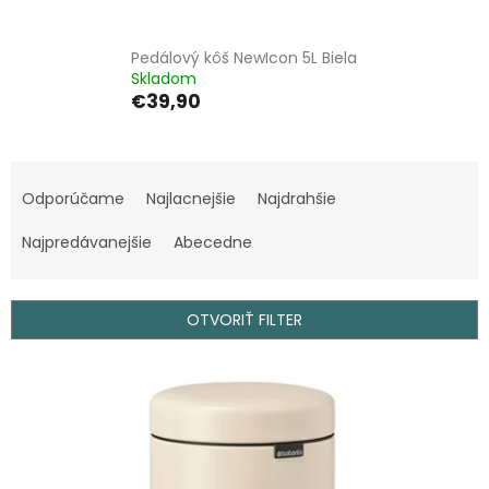
Pedálový kôš NewIcon 5L Biela
Skladom
€39,90
R
a
Odporúčame
Najlacnejšie
Najdrahšie
d
e
Najpredávanejšie
Abecedne
n
i
e
OTVORIŤ FILTER
p
r
V
o
ý
d
p
u
i
k
s
t