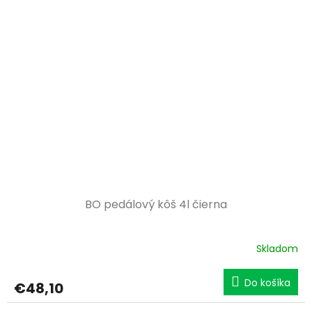
BO pedálový kôš 4l čierna
Skladom
Do košíka
€48,10