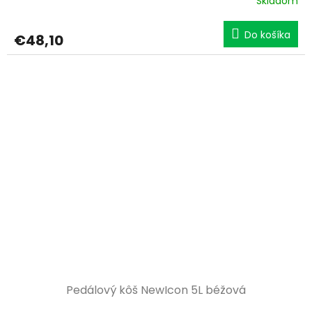
Skladom
Do košíka
€48,10
Pedálový kôš NewIcon 5L béžová