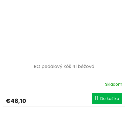
BO pedálový kôš 4l béžová
Skladom
Do košíka
€48,10