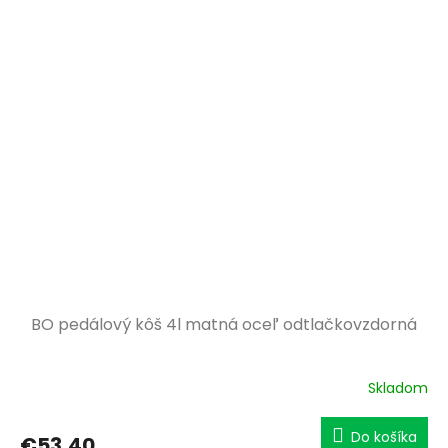
BO pedálový kôš 4l matná oceľ odtlačkovzdorná
Skladom
Do košíka
€53,40