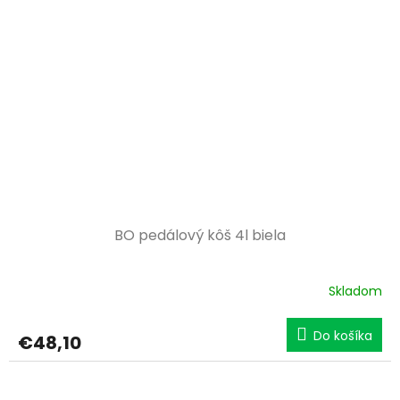
BO pedálový kôš 4l biela
Skladom
Do košíka
€48,10