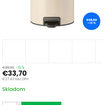
€38,90
–13 %
€38,90
–13 %
€33,70
€27,40 bez DPH
Jednotková
Skladom
cena: