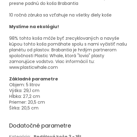
presne padnú do koša Brabantia
10 ročná záruka sa vzťahuje na všetky diely koše
Myslíme na ekológiu!
98% tohto koša môže byť zrecyklovaných a navyše
kúpou tohto koša pomáhate spolu s nami vyčistiť našu
planétu od plastov. Brabantia je hrdým partnerom
spoločnosti Plastic Whale, ktorá "lovia" plasty
zamorujúce vodstvo. Viac informácií tu:
www.plasticwhale.com
Základné parametre
Objem: 5 litrov
Výška: 29,1 cm
Hĺbka: 27,2 cm
Priemer: 20,5 cm
Šírka: 20,5 cm
Dodatočné parametre
Kategória
:
Pedálové koše 3 - 16L