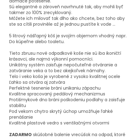
domáce potešenie.
Sú elegantné a zároveň navrhnuté tak, aby mohli byť
takmer zo 100% zrecyklovaný.
Môžete ich milovať tak dlho ako chcete, bez toho aby
ste sa cítili proviněle až je jednou pustíte k vode ...
5 litrový nášľapný kôš je svojím objemom vhodný napr.
Do kúpeľne alebo toaletu.
Tieto zbrusu nové odpadkové koše nie sú iba ikoničtí
krásavci, ale najmä výkonní pomocníci.
Unikátny systém zaisťuje nepočuteľné otváranie a
zatváranie veka a to bez akejkoľvek námahy.
Telo i veko koša je vyrobené z vysoko kvalitnej ocele
Ľahko sa otvára aj zatvára
Perfektné tesnenie bráni unikaniu zápachu
Kvalitne spracovaný pedálový mechanizmus
Protišmykové dno bráni poškodeniu podlahy a zaisťuje
stabilitu
Pod vekom chytro skrytý úchop umožňuje ľahké
prenášanie
Kvalitné plastové vedro s ventilačnými otvormi
ZADARMO
skúšobné balenie vrecúšok na odpad, ktoré