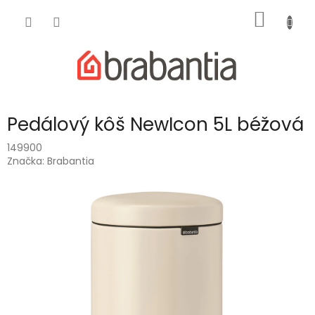
Prejsť
NÁKU
na
obsah
KOŠÍK
Pedálový kôš NewIcon 5L béžová
149900
Značka:
Brabantia