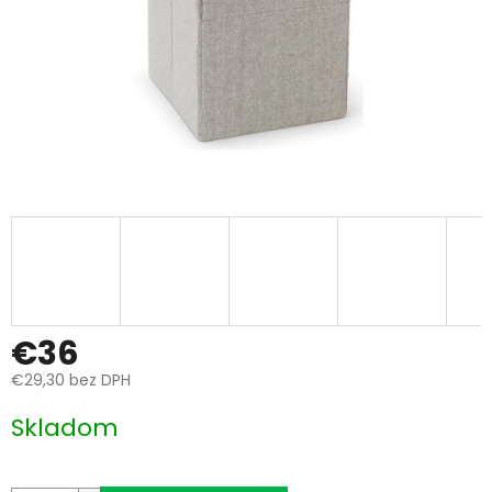
€36
€29,30 bez DPH
Jednotková
Skladom
cena: