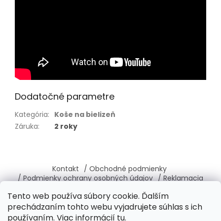
Dodatočné parametre
Kategória
:
Koše na bielizeň
Záruka
:
2 roky
Z
á
Kontakt
/ Obchodné podmienky
p
/ Podmienky ochrany osobných údajov
/ Reklamacia
ä
/ Vrátenie, výmena tovaru
/ O nás
Tento web používa súbory cookie. Ďalším
t
prechádzaním tohto webu vyjadrujete súhlas s ich
i
používaním. Viac informácií
tu
.
e