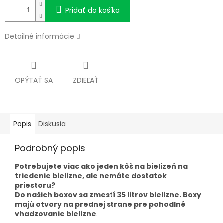
Pridať do košíka
Detailné informácie
OPÝTAŤ SA
ZDIEĽAŤ
Popis
Diskusia
Podrobný popis
Potrebujete viac ako jeden kôš na bielizeň na
triedenie bielizne, ale nemáte dostatok
priestoru?
Do našich boxov sa zmestí 35 litrov bielizne. Boxy
majú otvory na prednej strane pre pohodlné
vhadzovanie bielizne
.