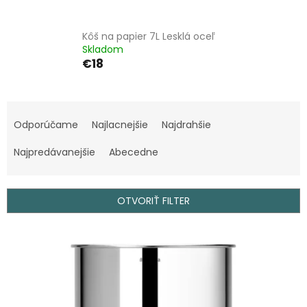
Kôš na papier 7L Lesklá oceľ
Skladom
€18
R
a
Odporúčame
Najlacnejšie
Najdrahšie
d
e
Najpredávanejšie
Abecedne
n
i
e
OTVORIŤ FILTER
p
r
V
o
ý
d
p
u
i
k
s
t