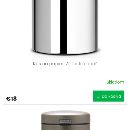
p
o
r
v
o
d
u
k
t
o
v
Kôš na papier 7L Lesklá oceľ
Skladom
Do košíka
€18