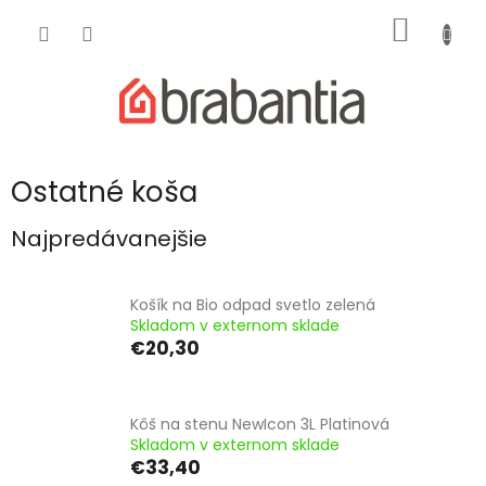
Prejsť
NÁKU
na
obsah
KOŠÍK
Ostatné koša
Najpredávanejšie
Košík na Bio odpad svetlo zelená
Skladom v externom sklade
€20,30
Kôš na stenu NewIcon 3L Platinová
Skladom v externom sklade
€33,40