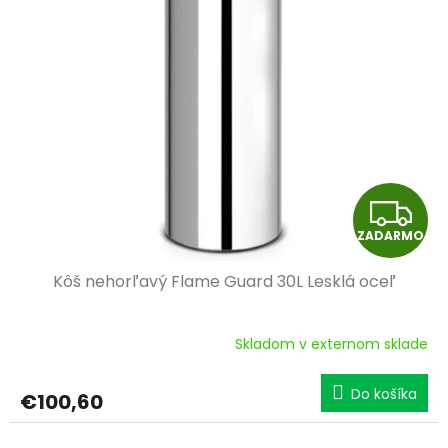
Z
ZADARMO
A
Kôš nehorľavý Flame Guard 30L Lesklá oceľ
D
A
Skladom v externom sklade
R
Do košíka
€100,60
M