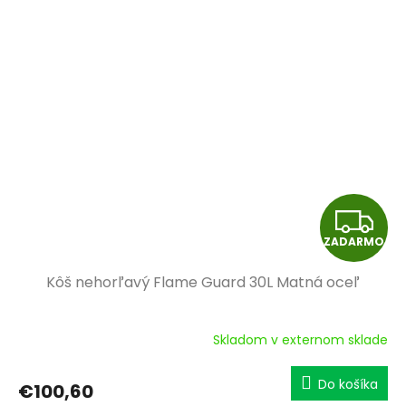
O
Z
ZADARMO
A
Kôš nehorľavý Flame Guard 30L Matná oceľ
D
A
Skladom v externom sklade
R
Do košíka
€100,60