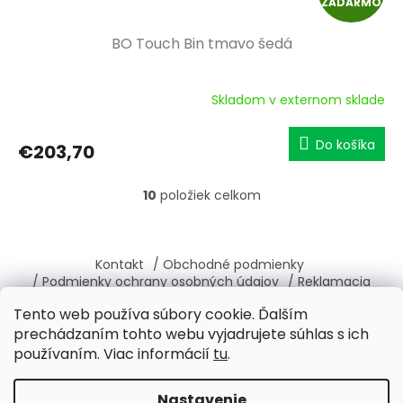
ZADARMO
A
BO Touch Bin tmavo šedá
D
A
Skladom v externom sklade
R
Do košíka
€203,70
M
10
položiek celkom
O
O
v
l
Z
á
á
Kontakt
/ Obchodné podmienky
d
p
/ Podmienky ochrany osobných údajov
/ Reklamacia
a
ä
/ Vrátenie, výmena tovaru
/ O nás
c
Tento web používa súbory cookie. Ďalším
t
i
prechádzaním tohto webu vyjadrujete súhlas s ich
i
e
používaním. Viac informácií
tu
.
e
p
r
Vytvoril Shoptet
v
Nastavenie