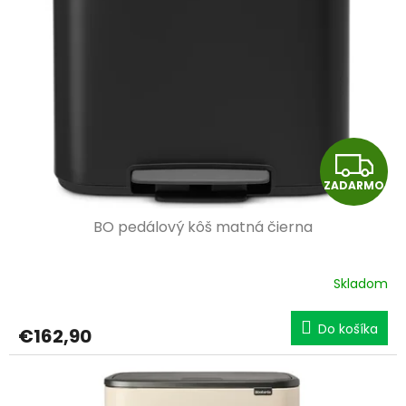
Z
ZADARMO
A
BO pedálový kôš matná čierna
D
A
Skladom
R
Do košíka
€162,90
M
O