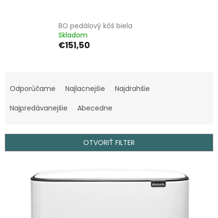
BO pedálový kôš biela
Skladom
€151,50
R
a
Odporúčame
Najlacnejšie
Najdrahšie
d
e
Najpredávanejšie
Abecedne
n
i
e
OTVORIŤ FILTER
p
r
V
o
ý
d
p
u
i
k
s
t