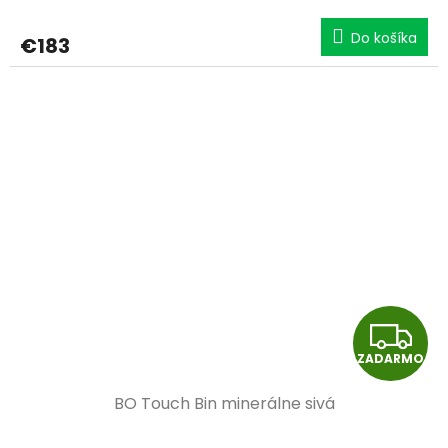
R
Do košíka
€183
M
O
Z
ZADARMO
A
BO Touch Bin minerálne sivá
D