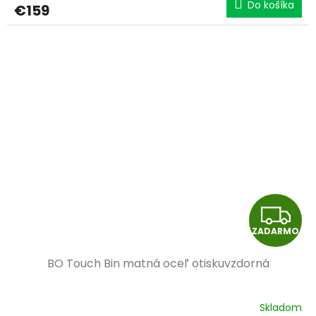
Do košíka
€159
M
O
Z
ZADARMO
A
BO Touch Bin matná oceľ otiskuvzdorná
D
A
Skladom