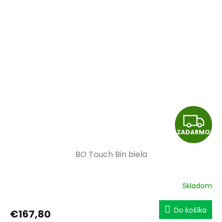
O
Z
ZADARMO
A
BO Touch Bin biela
D
A
Skladom
R
Do košíka
€167,80