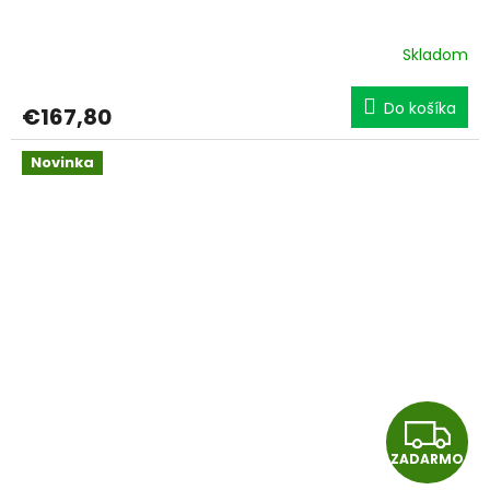
D
A
Skladom
R
Do košíka
€167,80
M
Novinka
O
Z
ZADARMO
A