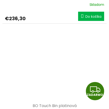
A
Skladom
R
Do košíka
€236,30
M
O
Z
ZADARMO
A
BO Touch Bin platinová