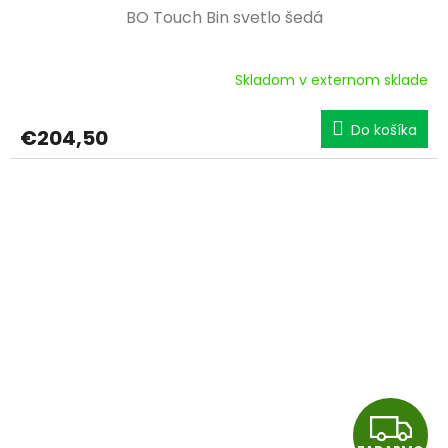
BO Touch Bin svetlo šedá
D
A
Skladom v externom sklade
R
Do košíka
€204,50
M
O
Z