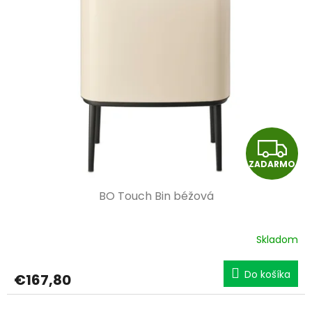
Z
ZADARMO
A
BO Touch Bin béžová
D
A
Skladom
R
Do košíka
€167,80
M