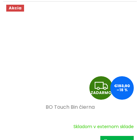
M
Akcia
O
Z
€193,90
–18 %
ZADARMO
A
BO Touch Bin čierna
D
A
Skladom v externom sklade
R