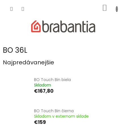
Prejsť
NÁKU
na
obsah
KOŠÍK
BO 36L
Najpredávanejšie
BO Touch Bin biela
Skladom
€167,80
BO Touch Bin čierna
Skladom v externom sklade
€159