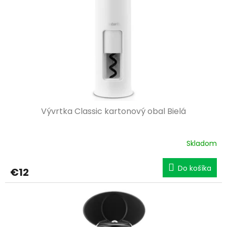
p
o
r
v
o
d
u
k
t
o
v
Vývrtka Classic kartonový obal Bielá
Skladom
Do košíka
€12