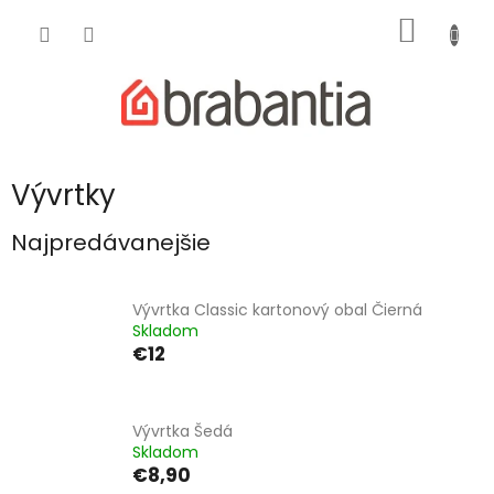
Prejsť
NÁKU
na
obsah
KOŠÍK
Vývrtky
Najpredávanejšie
Vývrtka Classic kartonový obal Čierná
Skladom
€12
Vývrtka Šedá
Skladom
€8,90