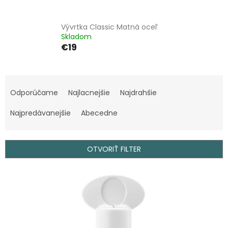
Vývrtka Classic Matná oceľ
Skladom
€19
R
a
Odporúčame
Najlacnejšie
Najdrahšie
d
e
Najpredávanejšie
Abecedne
n
i
e
OTVORIŤ FILTER
p
r
V
o
ý
d
p
u
i
k
s
t