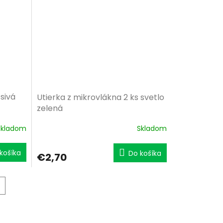
 sivá
Utierka z mikrovlákna 2 ks svetlo
zelená
Skladom
Skladom
košíka
Do košíka
€2,70