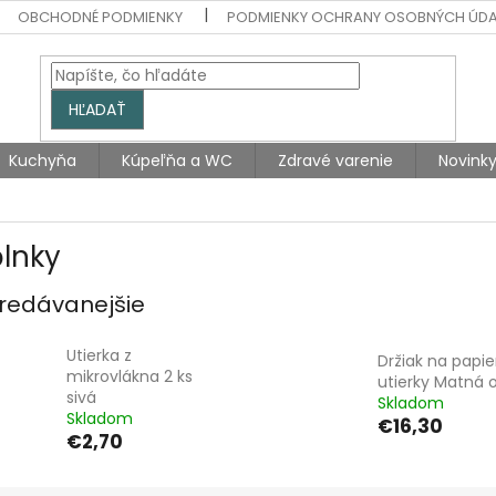
OBCHODNÉ PODMIENKY
PODMIENKY OCHRANY OSOBNÝCH ÚD
HĽADAŤ
Kuchyňa
Kúpeľňa a WC
Zdravé varenie
Novink
lnky
redávanejšie
Utierka z
Držiak na papi
mikrovlákna 2 ks
utierky Matná 
sivá
Skladom
Skladom
€16,30
€2,70