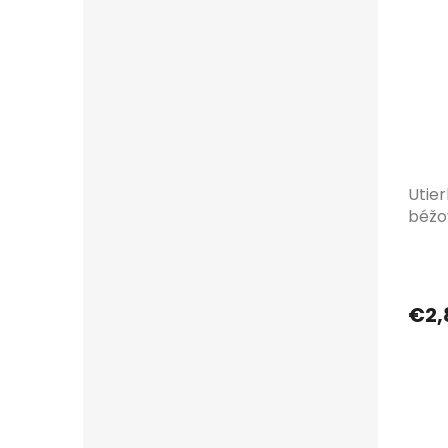
Utier
béžo
€2,