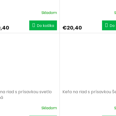
Skladom
Do košíka
Do 
,40
€20,40
na riad s prísavkou svetlo
Kefa na riad s prísavkou 
ná
Skladom