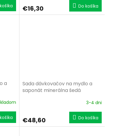
košíka
Do košíka
€16,30
o a
Sada dávkovačov na mydlo a
saponát minerálna šedá
Skladom
3-4 dni
košíka
Do košíka
€48,60