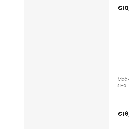
€10
Mačk
sivá
€16