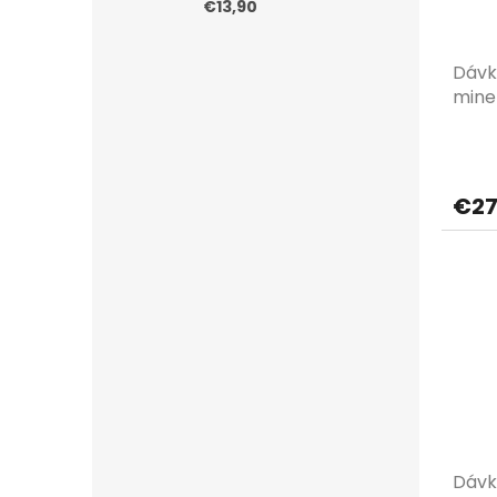
€13,90
Dávk
mine
€27
Dávk