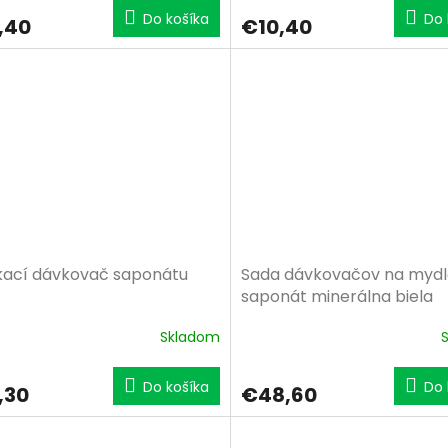
Do košíka
Do 
,40
€10,40
ací dávkovač saponátu
Sada dávkovačov na mydl
saponát minerálna biela
Skladom
Do košíka
Do 
,30
€48,60