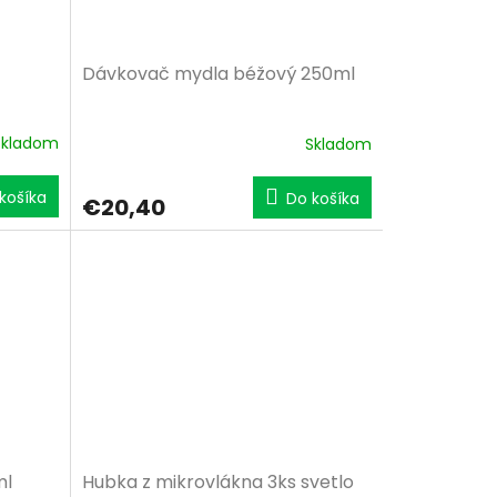
Dávkovač mydla béžový 250ml
Skladom
Skladom
košíka
Do košíka
€20,40
ml
Hubka z mikrovlákna 3ks svetlo