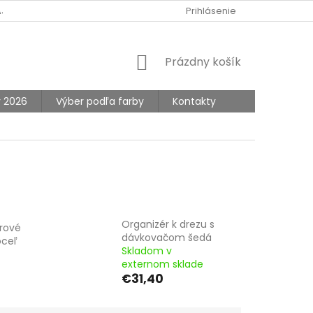
AJOV
Prihlásenie
NÁKUPNÝ
Prázdny košík
KOŠÍK
y 2026
Výber podľa farby
Kontakty
Organizér k drezu s
erové
dávkovačom šedá
oceľ
Skladom v
externom sklade
€31,40