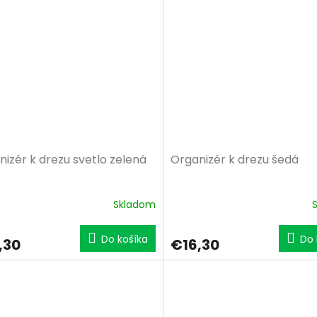
izér k drezu svetlo zelená
Organizér k drezu šedá
Skladom
Do košíka
Do 
,30
€16,30