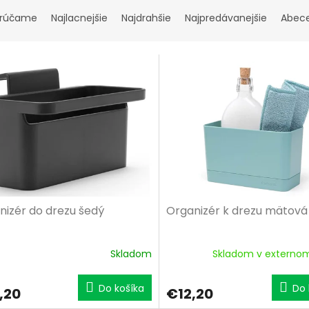
rúčame
Najlacnejšie
Najdrahšie
Najpredávanejšie
Abec
nizér do drezu šedý
Organizér k drezu mätová
Skladom
Skladom v externom
Do košíka
Do 
,20
€12,20