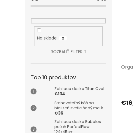
Na sklade
2
ROZBALIŤ FILTER
Organ
Top 10 produktov
Žehliaca doska Titan Oval
€134
€16
Stohovateľný kôš na
bielizeň svetle šedý melír
€36
Žehliaca doska Bubbles
poťah PerfectFlow
124x45cm