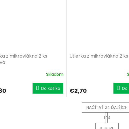
ka z mikrovlákna 2 ks
Utierka z mikrovlákna 2 ks
vá
Skladom
Do košíka
Do 
80
€2,70
NAČÍTAŤ 24 ĎALŠÍCH
S
1
3
t
O
r
v
HORE