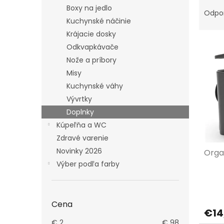
R
Boxy na jedlo
a
Odpo
Kuchynské náčinie
d
e
Krájacie dosky
V
n
Odkvapkávače
ý
i
Nože a príbory
p
e
Misy
i
p
Kuchynské váhy
s
r
p
o
Vývrtky
r
d
Doplnky
o
u
Kúpeľňa a WC
d
k
Zdravé varenie
u
t
Novinky 2026
Orga
k
o
t
Výber podľa farby
v
o
v
Cena
€14
€
2
€
98