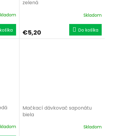
zelená
Skladom
Skladom
košíka
Do košíka
€5,20
Šedá
Mačkací dávkovač saponátu
biela
Skladom
Skladom