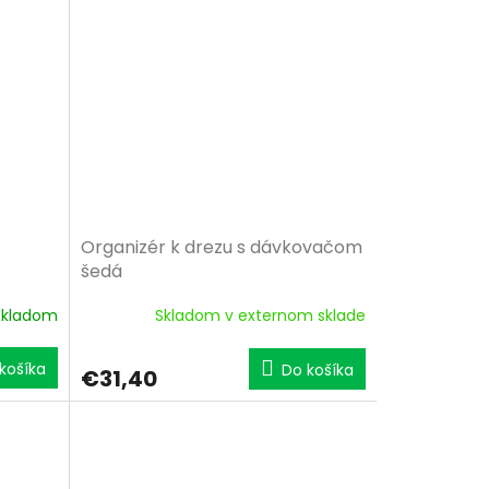
Organizér k drezu s dávkovačom
šedá
Skladom
Skladom v externom sklade
košíka
Do košíka
€31,40