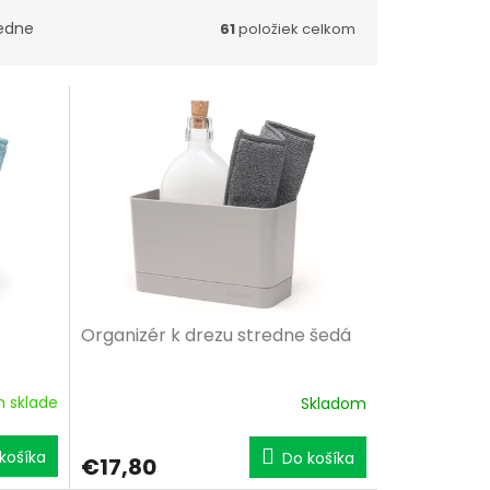
edne
61
položiek celkom
Organizér k drezu stredne šedá
 sklade
Skladom
košíka
Do košíka
€17,80