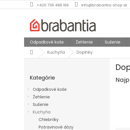
Prejsť
+420 736 488 166
info@brabantia-shop.sk
na
obsah
Odpadkové koše
Žehlenie
Sušenie
Domov
Kuchyňa
Doplnky
B
Dop
o
Preskočiť
č
Kategórie
kategórie
Najp
n
ý
Odpadkové koše
p
Žehlenie
a
Sušenie
n
e
Kuchyňa
l
Chlebníky
Potravinové dózy