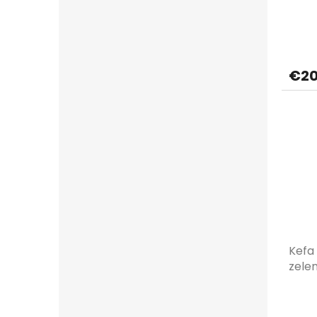
€20
Kefa 
zele