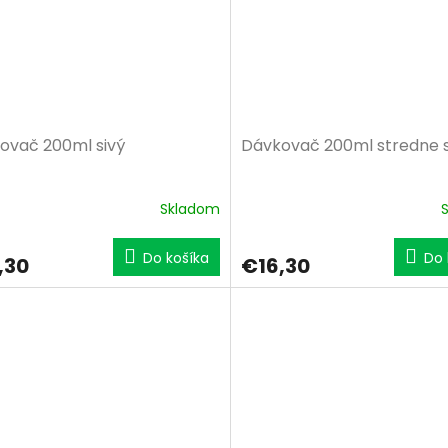
ovač 200ml sivý
Dávkovač 200ml stredne s
Skladom
Do košíka
Do 
,30
€16,30