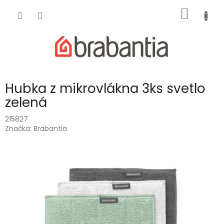
Prejsť
NÁKU
na
obsah
KOŠÍK
Hubka z mikrovlákna 3ks svetlo
zelená
215827
Značka:
Brabantia