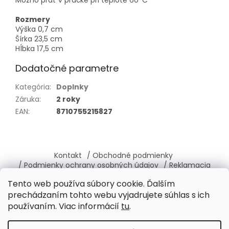
Možno prať v práčke pri teplote 60°C
Rozmery
Výška 0,7 cm
Šírka 23,5 cm
Hĺbka 17,5 cm
Dodatočné parametre
Kategória
:
Doplnky
Záruka
:
2 roky
EAN
:
8710755215827
Z
á
Kontakt
/ Obchodné podmienky
p
/ Podmienky ochrany osobných údajov
/ Reklamacia
ä
/ Vrátenie, výmena tovaru
/ O nás
Tento web používa súbory cookie. Ďalším
t
prechádzaním tohto webu vyjadrujete súhlas s ich
i
používaním. Viac informácií
tu
.
e
Vytvoril Shoptet