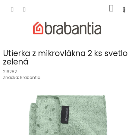
Prejsť
NÁKU
na
obsah
KOŠÍK
Utierka z mikrovlákna 2 ks svetlo
zelená
216282
Značka:
Brabantia