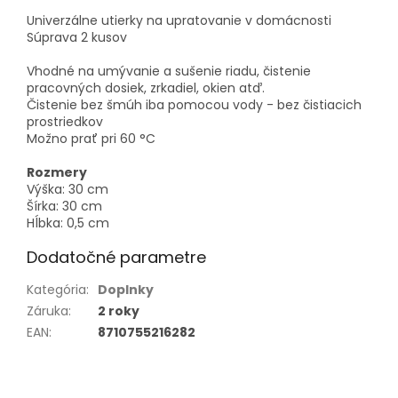
Univerzálne utierky na upratovanie v domácnosti
Súprava 2 kusov
Vhodné na umývanie a sušenie riadu, čistenie
pracovných dosiek, zrkadiel, okien atď.
Čistenie bez šmúh iba pomocou vody - bez čistiacich
prostriedkov
Možno prať pri 60 °C
Rozmery
Výška: 30 cm
Šírka: 30 cm
Hĺbka: 0,5 cm
Dodatočné parametre
Kategória
:
Doplnky
Záruka
:
2 roky
EAN
:
8710755216282
Z