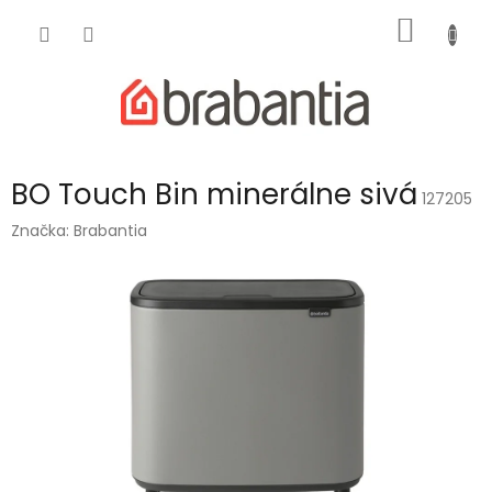
Prejsť
NÁKU
na
obsah
KOŠÍK
BO Touch Bin minerálne sivá
127205
Značka:
Brabantia