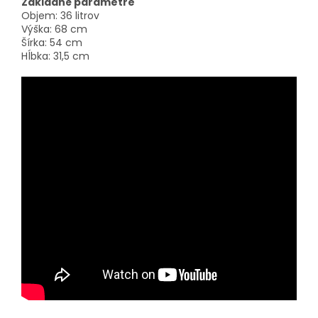
Základné parametre
Objem: 36 litrov
Výška: 68 cm
Šírka: 54 cm
Hĺbka: 31,5 cm