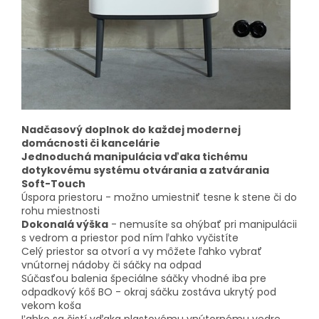
Nadčasový doplnok do každej modernej
domácnosti či kancelárie
Jednoduchá manipulácia vďaka tichému
dotykovému systému otvárania a zatvárania
Soft-Touch
Úspora priestoru - možno umiestniť tesne k stene či do
rohu miestnosti
Dokonalá výška
- nemusíte sa ohýbať pri manipulácii
s vedrom a priestor pod ním ľahko vyčistíte
Celý priestor sa otvorí a vy môžete ľahko vybrať
vnútornej nádoby či sáčky na odpad
Súčasťou balenia špeciálne sáčky vhodné iba pre
odpadkový kôš BO - okraj sáčku zostáva ukrytý pod
vekom koša
Ľahko sa čistí vďaka plastovému vnútornému vedre