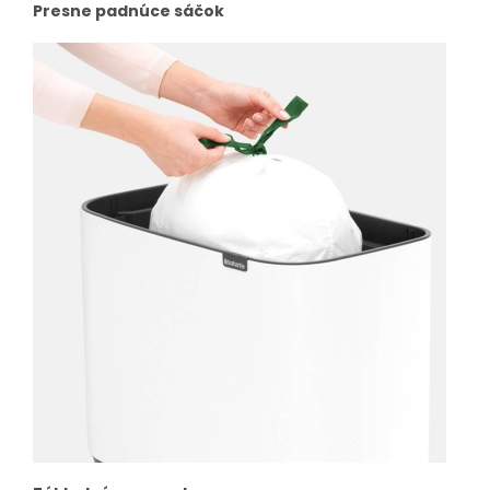
Presne padnúce sáčok