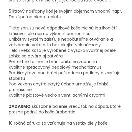
ste sa cítili proviněle až je jednou pustíte k vode ...
5 litrový nášľapný kôš je svojím objemom vhodný napr.
Do kúpeľne alebo toaletu.
Tieto zbrusu nové odpadkové koše nie sú iba ikoničtí
krásavci, ale najmä výkonní pomocníci.
Unikátny systém zaisťuje nepočuteľné otváranie a
zatváranie veka a to bez akejkoľvek námahy.
Telo i veko koša je vyrobené z vysoko kvalitnej ocele
Ľahko sa otvára aj zatvára
Perfektné tesnenie bráni unikaniu zápachu
Kvalitne spracovaný pedálový mechanizmus
Protišmykové dno bráni poškodeniu podlahy a zaisťuje
stabilitu
Pod vekom chytro skrytý úchop umožňuje ľahké
prenášanie
Kvalitné plastové vedro s ventilačnými otvormi
ZADARMO
skúšobné balenie vrecúšok na odpad, ktoré
presne padnú do koša Brabantia
10 ročná záruka sa vzťahuje na všetky diely koše