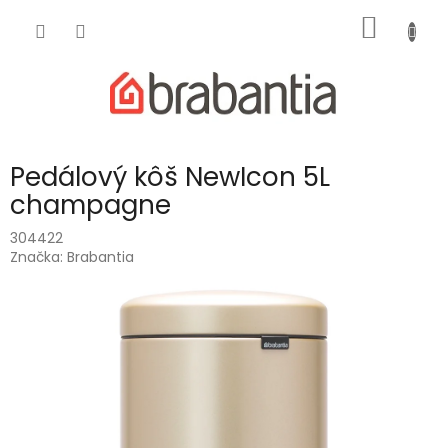
Prejsť
NÁKU
na
obsah
KOŠÍK
Pedálový kôš NewIcon 5L
champagne
304422
Značka:
Brabantia