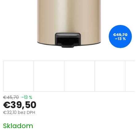
€45,70
–13 %
€45,70
–13 %
€39,50
€32,10 bez DPH
Jednotková
Skladom
cena: