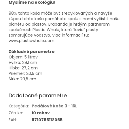
Myslíme na ekológiu!
98% tohto koša môže byť zrecyklovaných a navyše
kúpou tohto koša pomáhate spolu s nami vyčistiť našu
planétu od plastov. Brabantia je hrdým partnerom
spoločnosti Plastic Whale, ktorá "lovia" plasty
zamorujúce vodstvo. Viac informácií tu:
www.plasticwhale.com
Základné parametre
Objem: 5 litrov
Výška: 29,1 cm
Hĺbka: 27,2 cm
Priemer: 20,5 cm
Šírka: 20,5 cm
Dodatočné parametre
Kategória
:
Pedálové koše 3 - 16L
Záruka
:
10 rokov
EAN
:
8710755112065