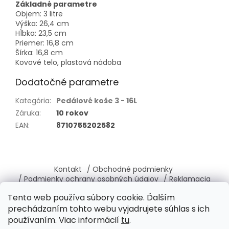
Základné parametre
Objem: 3 litre
Výška: 26,4 cm
Hĺbka: 23,5 cm
Priemer: 16,8 cm
Šírka: 16,8 cm
Kovové telo, plastová nádoba
Dodatočné parametre
Kategória
:
Pedálové koše 3 - 16L
Záruka
:
10 rokov
EAN
:
8710755202582
Z
á
Kontakt
/ Obchodné podmienky
p
/ Podmienky ochrany osobných údajov
/ Reklamacia
ä
/ Vrátenie, výmena tovaru
/ O nás
Tento web používa súbory cookie. Ďalším
t
prechádzaním tohto webu vyjadrujete súhlas s ich
i
používaním. Viac informácií
tu
.
e