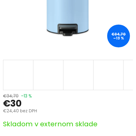
€34,70
–13 %
€34,70
–13 %
€30
€24,40 bez DPH
Jednotková
Skladom v externom sklade
cena: