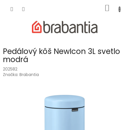
Prejsť
NÁKU
na
obsah
KOŠÍK
Pedálový kôš NewIcon 3L svetlo
modrá
202582
Značka:
Brabantia