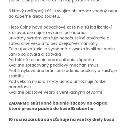
ste sa cítili previnene až ich raz pustíte k vode...
3 litrový nášľapný kôš je svojím objemom vhodný napr.
do kúpeľne alebo toaletu.
Tieto úplne nové odpadkové koše nie sú iba ikonickí
krásavci, ale najmä výkonní pomocníci.
Unikátny systém zaisťuje nepočuteľné otváranie a
zatváranie veka a to bez akejkoľvek námahy.
Telo aj veko koša je vyrobené z vysoko kvalitnej ocele
Ľahko sa otvára aj zatvára
Perfektné tesnenie bráni unikaniu zápachu
Kvalitne spracovaný pedálový mechanizmus
Protišmykové dno bráni poškodeniu podlahy a zaisťuje
stabilitu
Pod vekom múdro skrytý úchop umožňuje ľahké
prenášanie
Kvalitné plastové vedro s ventilačnými otvormi
ZADARMO skúšobné balenie sáčkov na odpad,
ktoré presne padnú do koša Brabantia
10 ročná záruka sa vzťahuje na všetky diely koša