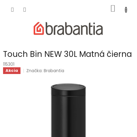
Prejsť
NÁKU
na
obsah
KOŠÍK
Touch Bin NEW 30L Matná čierna
115301
Značka:
Brabantia
Akcia