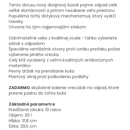
Tento zbrusu nový dizajnový kúsok pojme odpad celé
veľké domácnosti a pritom nezaberie veľa priestoru
Populárna tichý dotykový mechanizmus, ktorý vydrží
naveky
Otvorte ho tým najjemnejším stiskom
Odnímateľné veko z kvalitnej ocele - ľahko vyberiete
sáčok s odpadom
Špeciálna ventilačné otvory proti vzniku pretlaku počas
vyberanie plného vrecka
Celý kôš vyrobený z veľmi kvalitných antikoróznych
materiálov
Pevný držiak na prenášanie koša
Plastový okraj proti poškodeniu podlahy
ZADARMO
skúšobné balenie vrecúšok na odpad, ktoré
presne padnú do tohto koša
Základné parametre
Predĺžená záruka: 10 rokov
Objem: 30 l
Hĺbka: 31,8 cm
Šírka: 29,5 cm