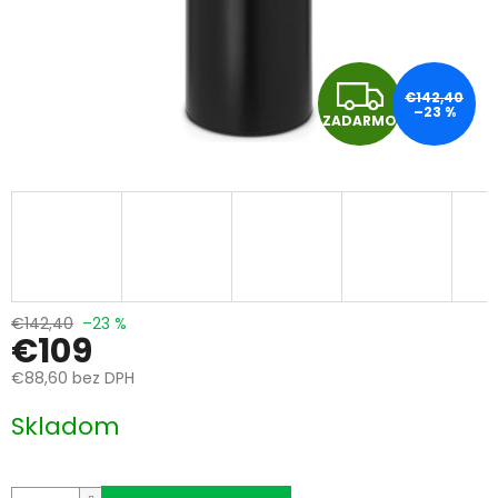
Z
€142,40
–23 %
ZADARMO
A
D
A
R
M
€142,40
–23 %
€109
O
€88,60 bez DPH
Jednotková
Skladom
cena: