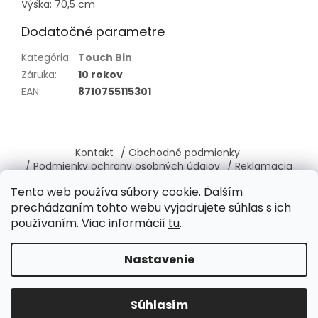
Výška: 70,5 cm
Dodatočné parametre
Kategória
:
Touch Bin
Záruka
:
10 rokov
EAN
:
8710755115301
Z
á
Kontakt
/ Obchodné podmienky
p
/ Podmienky ochrany osobných údajov
/ Reklamacia
ä
/ Vrátenie, výmena tovaru
/ O nás
Tento web používa súbory cookie. Ďalším
t
prechádzaním tohto webu vyjadrujete súhlas s ich
i
používaním. Viac informácií
tu
.
e
Vytvoril Shoptet
Nastavenie
Copyright 2026
Brabantia-shop.sk
. Všetky práva
Súhlasím
vyhradené.