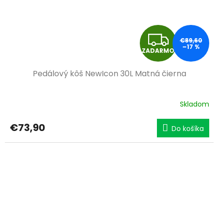
Z
€89,60
–17 %
ZADARMO
A
Pedálový kôš NewIcon 30L Matná čierna
D
A
Skladom
R
€73,90
Do košíka
M
O