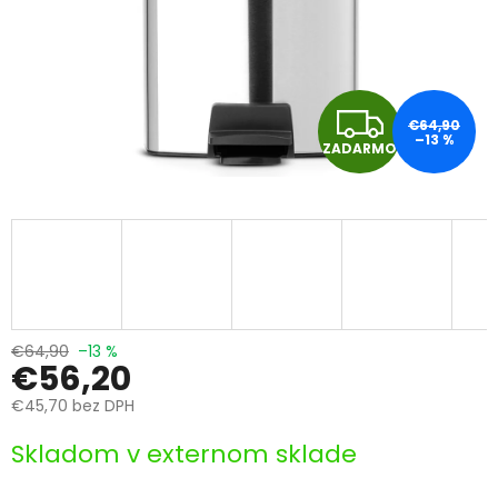
Z
€64,90
–13 %
ZADARMO
A
D
A
R
M
€64,90
–13 %
€56,20
O
€45,70 bez DPH
Jednotková
Skladom v externom sklade
cena: