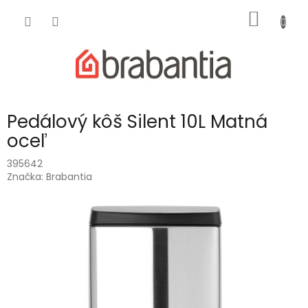
Prejsť
NÁKU
na
obsah
KOŠÍK
Pedálový kôš Silent 10L Matná
oceľ
395642
Značka:
Brabantia