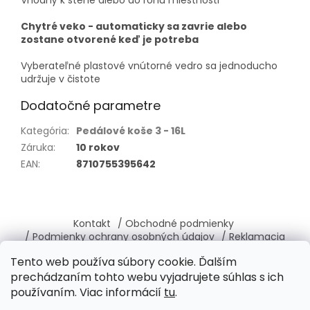
Vhodný k stene alebo do rohu miestnosti
Chytré veko - automaticky sa zavrie alebo
zostane otvorené keď je potreba
Vyberateľné plastové vnútorné vedro sa jednoducho
udržuje v čistote
Dodatočné parametre
Kategória
:
Pedálové koše 3 - 16L
Záruka
:
10 rokov
EAN
:
8710755395642
Z
á
Kontakt
/ Obchodné podmienky
p
/ Podmienky ochrany osobných údajov
/ Reklamacia
ä
/ Vrátenie, výmena tovaru
/ O nás
Tento web používa súbory cookie. Ďalším
t
prechádzaním tohto webu vyjadrujete súhlas s ich
i
používaním. Viac informácií
tu
.
e