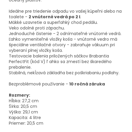
oceány plastov.
Ideálne pre triedenie odpadu vo vašej kúpeľni alebo na
toalete -
2 vnútorné vedrá po 2 l
.
Mäkké uzavretie a superľahký chod pedálu.
Veko odolné proti zápachu.
Jednoduché čistenie - 2 odnímateľné vnútorné vedrá.
Ľahko vymeniteľné vložky koša - vnútorné vedro má
špeciálne ventilačné otvory - zabraňuje vákuum pri
vyberaní plnej vložky koša.
Testovacie balenia priložených sáčkov Brabantia
PerfectFit (kód V) ľ ahko sa zmestí bez škaredého
prebalenie.
Stabilná, nekĺzavá základňa bez poškriabaniu podlahy.
Bezproblémové používanie -
10 ročná záruka
Rozmery:
Hĺbka: 27,2 cm
Šírka: 20,5 cm
Výška: 29,1 cm
Kapacita: 4 litre
Priemer: 20,5 cm