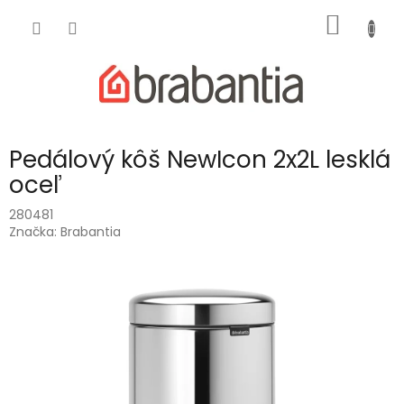
Prejsť
NÁKU
na
obsah
KOŠÍK
Pedálový kôš NewIcon 2x2L lesklá
oceľ
280481
Značka:
Brabantia