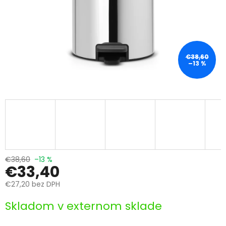
€38,60
–13 %
€38,60
–13 %
€33,40
€27,20 bez DPH
Jednotková
Skladom v externom sklade
cena: