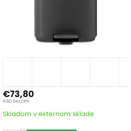
€73,80
€60 bez DPH
Jednotková
Skladom v externom sklade
cena: