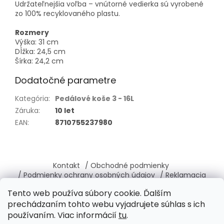
Udržateľnejšia voľba – vnútorné vedierka sú vyrobené
zo 100% recyklovaného plastu.
Rozmery
Výška: 31 cm
Dĺžka: 24,5 cm
Šírka: 24,2 cm
Dodatočné parametre
Kategória
:
Pedálové koše 3 - 16L
Záruka
:
10 let
EAN
:
8710755237980
Z
á
Kontakt
/ Obchodné podmienky
p
/ Podmienky ochrany osobných údajov
/ Reklamacia
ä
/ Vrátenie, výmena tovaru
/ O nás
Tento web používa súbory cookie. Ďalším
t
prechádzaním tohto webu vyjadrujete súhlas s ich
i
používaním. Viac informácií
tu
.
e