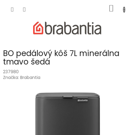
Prejsť
NÁKU
na
obsah
KOŠÍK
BO pedálový kôš 7L minerálna
tmavo šedá
237980
Značka:
Brabantia