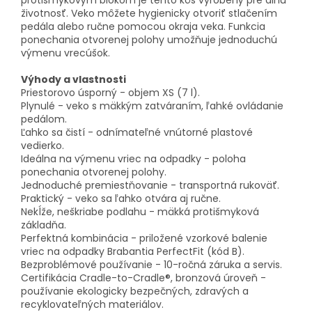
protišmykovým blokom je tento kôš vyrobený pre dlhú
životnosť. Veko môžete hygienicky otvoriť stlačením
pedála alebo ručne pomocou okraja veka. Funkcia
ponechania otvorenej polohy umožňuje jednoduchú
výmenu vrecúšok.
Výhody a vlastnosti
Priestorovo úsporný - objem XS (7 l).
Plynulé - veko s mäkkým zatváraním, ľahké ovládanie
pedálom.
Ľahko sa čistí - odnímateľné vnútorné plastové
vedierko.
Ideálna na výmenu vriec na odpadky - poloha
ponechania otvorenej polohy.
Jednoduché premiestňovanie - transportná rukoväť.
Praktický - veko sa ľahko otvára aj ručne.
Nekĺže, neškriabe podlahu - mäkká protišmyková
základňa.
Perfektná kombinácia - priložené vzorkové balenie
vriec na odpadky Brabantia PerfectFit (kód B).
Bezproblémové používanie - 10-ročná záruka a servis.
Certifikácia Cradle-to-Cradle®, bronzová úroveň -
používanie ekologicky bezpečných, zdravých a
recyklovateľných materiálov.