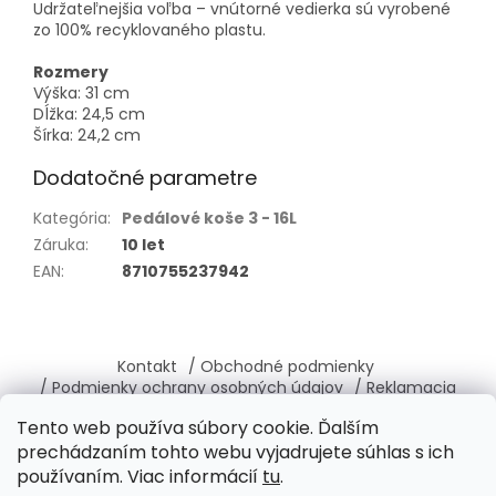
Udržateľnejšia voľba – vnútorné vedierka sú vyrobené
zo 100% recyklovaného plastu.
Rozmery
Výška: 31 cm
Dĺžka: 24,5 cm
Šírka: 24,2 cm
Dodatočné parametre
Kategória
:
Pedálové koše 3 - 16L
Záruka
:
10 let
EAN
:
8710755237942
Z
á
Kontakt
/ Obchodné podmienky
p
/ Podmienky ochrany osobných údajov
/ Reklamacia
ä
/ Vrátenie, výmena tovaru
/ O nás
Tento web používa súbory cookie. Ďalším
t
prechádzaním tohto webu vyjadrujete súhlas s ich
i
používaním. Viac informácií
tu
.
e