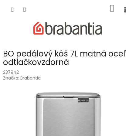
Prejsť
NÁKU
na
obsah
KOŠÍK
BO pedálový kôš 7L matná oceľ
odtlačkovzdorná
237942
Značka:
Brabantia