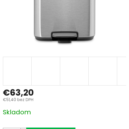
€63,20
€51,40 bez DPH
Jednotková
Skladom
cena: