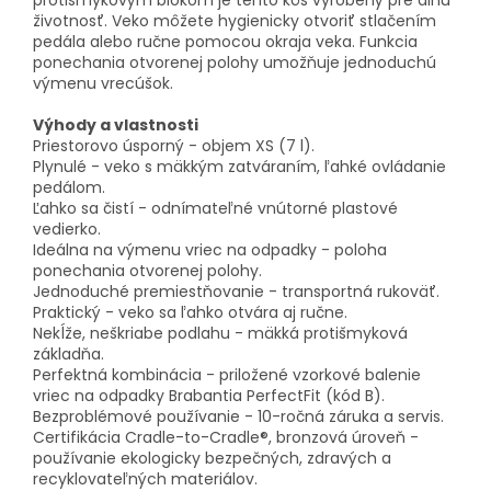
protišmykovým blokom je tento kôš vyrobený pre dlhú
životnosť. Veko môžete hygienicky otvoriť stlačením
pedála alebo ručne pomocou okraja veka. Funkcia
ponechania otvorenej polohy umožňuje jednoduchú
výmenu vrecúšok.
Výhody a vlastnosti
Priestorovo úsporný - objem XS (7 l).
Plynulé - veko s mäkkým zatváraním, ľahké ovládanie
pedálom.
Ľahko sa čistí - odnímateľné vnútorné plastové
vedierko.
Ideálna na výmenu vriec na odpadky - poloha
ponechania otvorenej polohy.
Jednoduché premiestňovanie - transportná rukoväť.
Praktický - veko sa ľahko otvára aj ručne.
Nekĺže, neškriabe podlahu - mäkká protišmyková
základňa.
Perfektná kombinácia - priložené vzorkové balenie
vriec na odpadky Brabantia PerfectFit (kód B).
Bezproblémové používanie - 10-ročná záruka a servis.
Certifikácia Cradle-to-Cradle®, bronzová úroveň -
používanie ekologicky bezpečných, zdravých a
recyklovateľných materiálov.