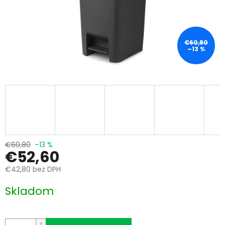
€60,80
–13 %
€60,80
–13 %
€52,60
€42,80 bez DPH
Jednotková
Skladom
cena: