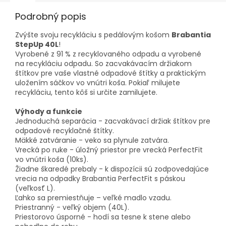
Podrobný popis
Zvýšte svoju recykláciu s pedálovým košom
Brabantia
StepUp 40L
!
Vyrobené z 91 % z recyklovaného odpadu a vyrobené
na recykláciu odpadu. So zacvakávacím držiakom
štítkov pre vaše vlastné odpadové štítky a praktickým
uložením sáčkov vo vnútri koša. Pokiaľ milujete
recykláciu, tento kôš si určite zamilujete.
Výhody a funkcie
Jednoduchá separácia - zacvakávací držiak štítkov pre
odpadové recyklačné štítky.
Mäkké zatváranie - veko sa plynule zatvára.
Vrecká po ruke - úložný priestor pre vrecká PerfectFit
vo vnútri koša (10ks).
Žiadne škaredé prebaly - k dispozícii sú zodpovedajúce
vrecia na odpadky Brabantia PerfectFit s páskou
(veľkosť L).
Ľahko sa premiestňuje – veľké madlo vzadu.
Priestranný - veľký objem (40L).
Priestorovo úsporné - hodí sa tesne k stene alebo