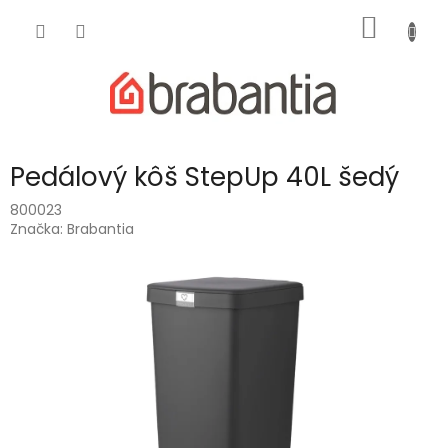
Prejsť
NÁKU
na
obsah
KOŠÍK
Pedálový kôš StepUp 40L šedý
800023
Značka:
Brabantia