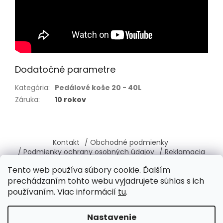
Dodatočné parametre
Kategória
:
Pedálové koše 20 - 40L
Záruka
:
10 rokov
Z
á
Kontakt
/ Obchodné podmienky
p
/ Podmienky ochrany osobných údajov
/ Reklamacia
ä
/ Vrátenie, výmena tovaru
/ O nás
Tento web používa súbory cookie. Ďalším
t
prechádzaním tohto webu vyjadrujete súhlas s ich
i
používaním. Viac informácií
tu
.
e
Vytvoril Shoptet
Nastavenie