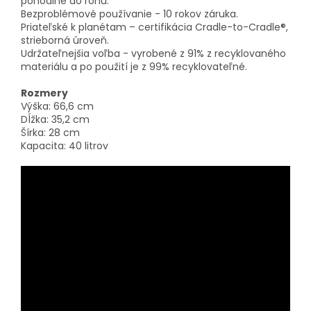
pohodlne do rohu.
Bezproblémové používanie - 10 rokov záruka.
Priateľské k planétam – certifikácia Cradle-to-Cradle®,
strieborná úroveň.
Udržateľnejšia voľba - vyrobené z 91% z recyklovaného
materiálu a po použití je z 99% recyklovateľné.
Rozmery
Výška: 66,6 cm
Dĺžka: 35,2 cm
Šírka: 28 cm
Kapacita: 40 litrov