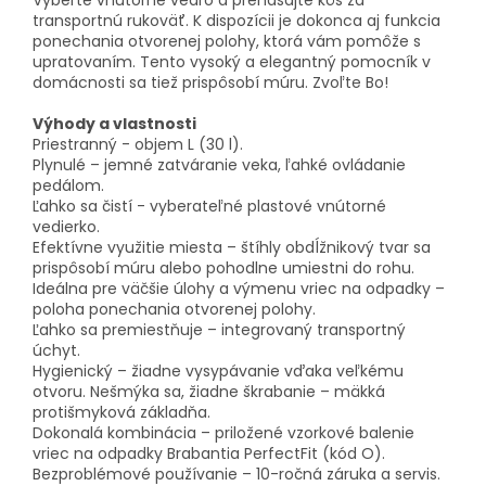
Vyberte vnútorné vedro a prenášajte kôš za
transportnú rukoväť. K dispozícii je dokonca aj funkcia
ponechania otvorenej polohy, ktorá vám pomôže s
upratovaním. Tento vysoký a elegantný pomocník v
domácnosti sa tiež prispôsobí múru. Zvoľte Bo!
Výhody a vlastnosti
Priestranný - objem L (30 l).
Plynulé – jemné zatváranie veka, ľahké ovládanie
pedálom.
Ľahko sa čistí - vyberateľné plastové vnútorné
vedierko.
Efektívne využitie miesta – štíhly obdĺžnikový tvar sa
prispôsobí múru alebo pohodlne umiestni do rohu.
Ideálna pre väčšie úlohy a výmenu vriec na odpadky –
poloha ponechania otvorenej polohy.
Ľahko sa premiestňuje – integrovaný transportný
úchyt.
Hygienický – žiadne vysypávanie vďaka veľkému
otvoru. Nešmýka sa, žiadne škrabanie – mäkká
protišmyková základňa.
Dokonalá kombinácia – priložené vzorkové balenie
vriec na odpadky Brabantia PerfectFit (kód O).
Bezproblémové používanie – 10-ročná záruka a servis.