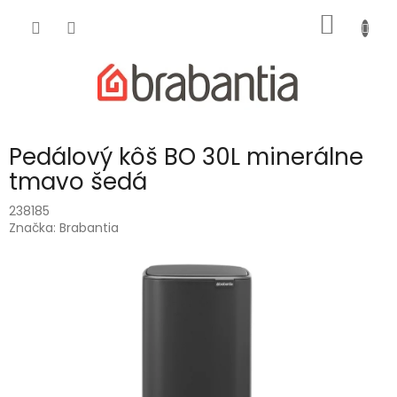
Prejsť
NÁKU
na
obsah
KOŠÍK
Pedálový kôš BO 30L minerálne
tmavo šedá
238185
Značka:
Brabantia