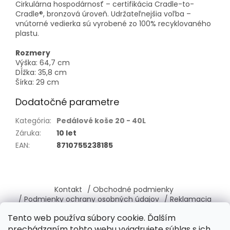
Cirkulárna hospodárnosť – certifikácia Cradle-to-
Cradle®, bronzová úroveň. Udržateľnejšia voľba –
vnútorné vedierka sú vyrobené zo 100% recyklovaného
plastu.
Rozmery
Výška: 64,7 cm
Dĺžka: 35,8 cm
Šírka: 29 cm
Dodatočné parametre
Kategória
:
Pedálové koše 20 - 40L
Záruka
:
10 let
EAN
:
8710755238185
Z
á
Kontakt
/ Obchodné podmienky
p
/ Podmienky ochrany osobných údajov
/ Reklamacia
ä
/ Vrátenie, výmena tovaru
/ O nás
Tento web používa súbory cookie. Ďalším
t
prechádzaním tohto webu vyjadrujete súhlas s ich