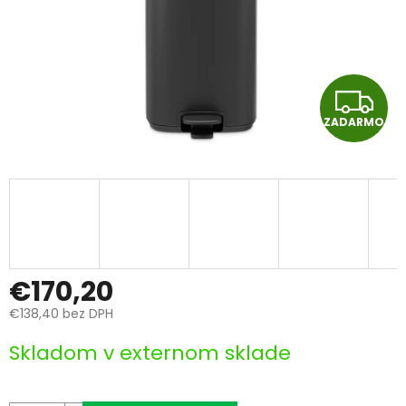
Z
ZADARMO
A
D
A
R
M
€170,20
€138,40 bez DPH
O
Jednotková
Skladom v externom sklade
cena: