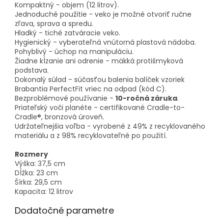
Kompaktný - objem (12 litrov).
Jednoduché použitie - veko je možné otvoriť ručne
zľava, sprava a spredu.
Hladký - tiché zatváracie veko.
Hygienický - vyberateľná vnútorná plastová nádoba.
Pohyblivý - úchop na manipuláciu.
Žiadne kĺzanie ani odrenie - mäkká protišmyková
podstava.
Dokonalý súlad - súčasťou balenia balíček vzoriek
Brabantia PerfectFit vriec na odpad (kód C).
Bezproblémové používanie -
10-ročná záruka
.
Priateľský voči planéte - certifikované Cradle-to-
Cradle®, bronzová úroveň.
Udržateľnejšia voľba - vyrobené z 49% z recyklovaného
materiálu a z 98% recyklovateľné po použití.
Rozmery
Výška: 37,5 cm
Dĺžka: 23 cm
Šírka: 29,5 cm
Kapacita: 12 litrov
Dodatočné parametre