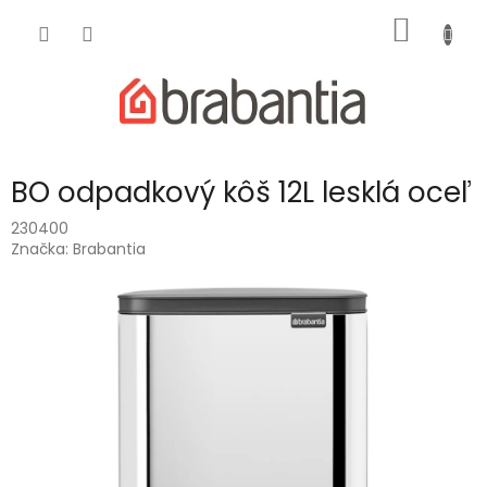
Prejsť
NÁKU
na
obsah
KOŠÍK
BO odpadkový kôš 12L lesklá oceľ
230400
Značka:
Brabantia