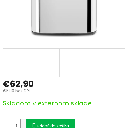
€62,90
€51,10 bez DPH
Jednotková
Skladom v externom sklade
cena:
Pridať do košíka