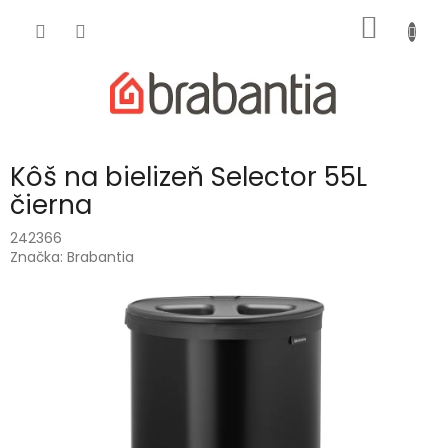
Prejsť
NÁKU
na
obsah
KOŠÍK
Kôš na bielizeň Selector 55L
čierna
242366
Značka:
Brabantia