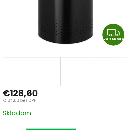
Z
ZADARMO
A
D
A
R
M
€128,60
€104,60 bez DPH
O
Jednotková
Skladom
cena: