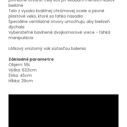
potrebné otvárať celý kôš pri vkladaní menších kusov
bielizne
Telo z vysoko kvalitnej chrómovej ocele a pevné
plastové veko, ktoré sa ľahko nasadia
Špeciálne ventilačné otvory umožňujú, aby bielizeň
dýchala
Vyberateľné bavlnené dvojkomorové vrece - ľahká
manipulácia
Látkový vnútorný vak súčasťou balenia.
Základné parametre
Objem: 55L
Výška: 63,5cm
Šírka: 45cm
Hĺbka: 29cm