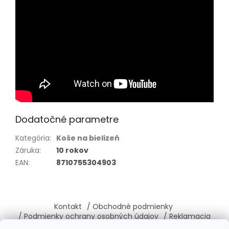
Dodatočné parametre
Kategória
:
Koše na bielizeň
Záruka
:
10 rokov
EAN
:
8710755304903
Z
á
Kontakt
/ Obchodné podmienky
p
/ Podmienky ochrany osobných údajov
/ Reklamacia
ä
/ Vrátenie, výmena tovaru
/ O nás