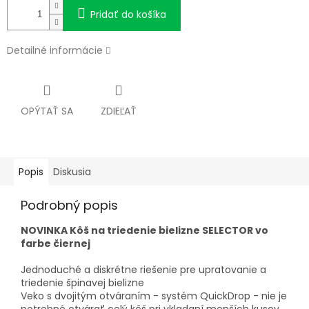
Pridať do košíka
Detailné informácie
OPÝTAŤ SA
ZDIEĽAŤ
Popis
Diskusia
Podrobný popis
NOVINKA Kôš na triedenie bielizne SELECTOR vo
farbe čiernej
Jednoduché a diskrétne riešenie pre upratovanie a
triedenie špinavej bielizne
Veko s dvojitým otváraním - systém QuickDrop - nie je