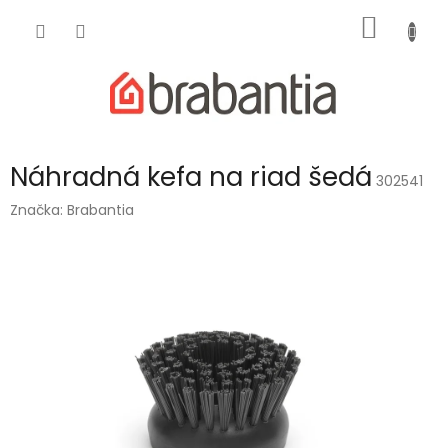
Prejsť
NÁKU
na
obsah
KOŠÍK
Náhradná kefa na riad šedá
302541
Značka:
Brabantia