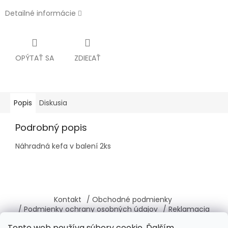
Detailné informácie
OPÝTAŤ SA
ZDIEĽAŤ
Popis
Diskusia
Podrobný popis
Náhradná kefa v balení 2ks
Z
á
Kontakt
/ Obchodné podmienky
p
/ Podmienky ochrany osobných údajov
/ Reklamacia
ä
/ Vrátenie, výmena tovaru
/ O nás
Tento web používa súbory cookie. Ďalším