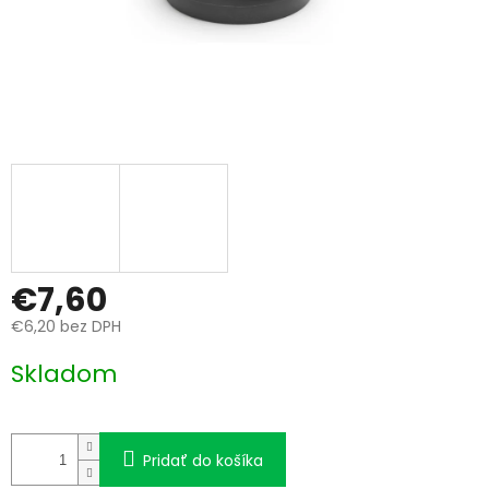
€7,60
€6,20 bez DPH
Jednotková
Skladom
cena:
Pridať do košíka