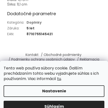
Šírka: 11,1 cm
Dodatočné parametre
Kategória
:
Doplnky
Záruka
:
5 let
EAN
:
8710755145421
Z
á
Kontakt
/ Obchodné podmienky
p
/ Podmienky ochrany osobných údajov
/ Reklamacia
ä
/ Vrátenie, výmena tovaru
/ O nás
Tento web používa súbory cookie. Ďalším
t
prechádzaním tohto webu vyjadrujete súhlas s ich
i
používaním. Viac informácií
tu
.
e
Vytvoril Shoptet
Nastavenie
Copyright 2026
Brabantia-shop.sk
. Všetky práva
Súhlasím
vyhradené.