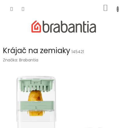
Prejsť
NÁKU
na
obsah
KOŠÍK
Krájač na zemiaky
145421
Značka:
Brabantia