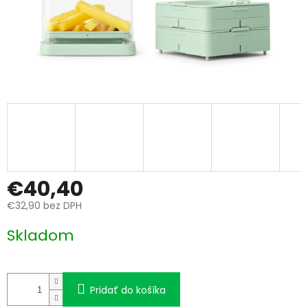
€40,40
€32,90 bez DPH
Jednotková
Skladom
cena:
Pridať do košíka