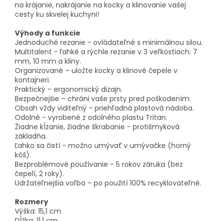
na krájanie, nakrájanie na kocky a klinovanie vašej
cesty ku skvelej kuchyni!
Výhody a funkcie
Jednoduché rezanie - ovládateľné s minimálnou silou.
Multitalent - ľahké a rýchle rezanie v 3 veľkostiach: 7
mm, 10 mm a kliny.
Organizované – uložte kocky a klinové čepele v
kontajneri.
Praktický – ergonomický dizajn.
Bezpečnejšie – chráni vaše prsty pred poškodením.
Obsah vždy viditeľný - priehľadná plastová nádoba.
Odolné - vyrobené z odolného plastu Tritan.
Žiadne kĺzanie, žiadne škrabanie - protišmyková
základňa.
Ľahko sa čistí - možno umývať v umývačke (horný
kôš).
Bezproblémové používanie - 5 rokov záruka (bez
čepelí, 2 roky).
Udržateľnejšia voľba – po použití 100% recyklovateľné.
Rozmery
Výška: 15,1 cm
Dĺžka: 11,1 cm