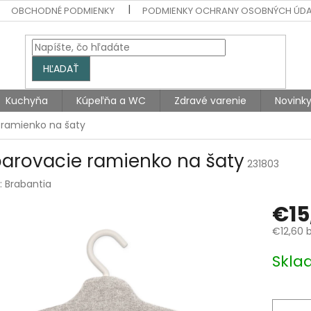
OBCHODNÉ PODMIENKY
PODMIENKY OCHRANY OSOBNÝCH ÚD
HĽADAŤ
Kuchyňa
Kúpeľňa a WC
Zdravé varenie
Novink
 ramienko na šaty
arovacie ramienko na šaty
231803
:
Brabantia
€15
€12,60 
Jednotk
Skla
cena: