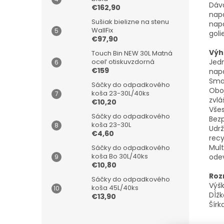
Dáva
€162,90
napa
Sušiak bielizne na stenu
napa
WallFix
goli
€97,90
Výh
Touch Bin NEW 30L Matná
Jedn
oceľ otiskuvzdorná
€159
napa
Smar
Sáčky do odpadkového
Oboj
koša 23-30L/40ks
zvlá
€10,20
Všes
Sáčky do odpadkového
Bezp
koša 23-30L
Udrž
€4,60
recy
Mult
Sáčky do odpadkového
koša Bo 30L/40ks
ode
€10,80
Roz
Sáčky do odpadkového
Výšk
koša 45L/40ks
Dĺžk
€13,90
Šírk