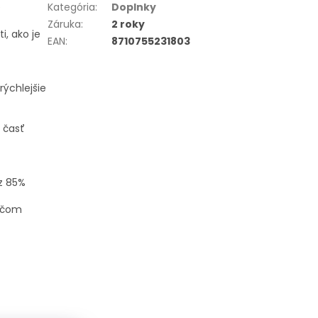
e
Kategória
:
Doplnky
Záruka
:
2 roky
i, ako je
EAN
:
8710755231803
ýchlejšie
 časť
z 85%
vačom