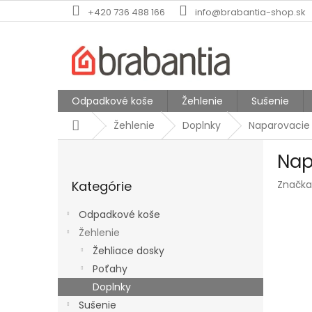
Prejsť
+420 736 488 166
info@brabantia-shop.sk
na
obsah
Odpadkové koše
Žehlenie
Sušenie
Domov
Žehlenie
Doplnky
Naparovacie
B
Nap
o
Preskočiť
č
Kategórie
Značka
kategórie
n
ý
Odpadkové koše
p
Žehlenie
a
Žehliace dosky
n
e
Poťahy
l
Doplnky
Sušenie