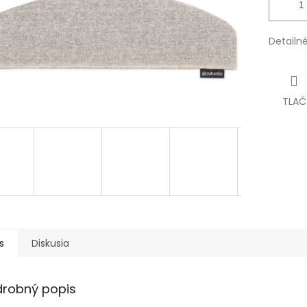
Detailn
TLAČ
s
Diskusia
drobný popis