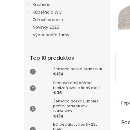
Kuchyňa
Kúpeľňa a WC
Zdravé varenie
Novinky 2026
Výber podľa farby
Top 10 produktov
Žehliaca doska Titan Oval
€134
Stohovateľný kôš na
bielizeň svetle šedý melír
€36
Žehliaca doska Bubbles
Popi
poťah PerfectFlow
124x45cm
€134
Po
BO pedálový kôš 11+23L
biela