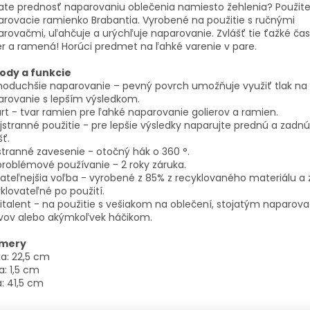
te prednosť naparovaniu oblečenia namiesto žehlenia? Použit
rovacie ramienko Brabantia. Vyrobené na použitie s ručnými
rovačmi, uľahčuje a urýchľuje naparovanie. Zvlášť tie ťažké čast
er a ramená! Horúci predmet na ľahké varenie v pare.
ody a funkcie
oduchšie naparovanie – pevný povrch umožňuje využiť tlak na r
rovanie s lepším výsledkom.
t - tvar ramien pre ľahké naparovanie golierov a ramien.
stranné použitie - pre lepšie výsledky naparujte prednú a zadnú
šť.
tranné zavesenie - otočný hák o 360 °.
roblémové používanie - 2 roky záruka.
ateľnejšia voľba - vyrobené z 85% z recyklovaného materiálu a 
klovateľné po použití.
italent - na použitie s vešiakom na oblečení, stojatým naparo
vov alebo akýmkoľvek háčikom.
mery
a: 22,5 cm
a: 1,5 cm
a: 41,5 cm