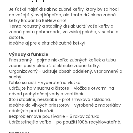
Je ťažké nájsť držiak na zubné kefky, ktorý by sa hodil
do vašej štýlovej kúpeľne, ale tento držiak na zubné
kefky Brabantia ReNew áno!
Tento robustný a stabilný držiak udrží vaše kefky a
zubnú pastu pohromade, vo zvislej polohe, v suchu a
čistote.
Ideálne aj pre elektrické zubné kefky!
Výhody a funkcie
Priestranný - pojme niekoľko zubných kefiek a tubu
zubnej pasty alebo 2 elektrické zubné kefky.
Organizovaný - udržuje obsah oddelený, vzpriamený a
suchý.
Ľahko sa čistí - vyberateľná vložka.
Udržujte ho v suchu a čistote - vložka s otvormi na
odvod prebytočnej vody a ventiláciu.
Stojí stabilne, neškriabe - protišmyková základňa.
Ideálne do vlhkých priestorov - vyrobené z materiálov
odolných proti korózii.
Bezproblémové používanie - 5 rokov záruka.
Udržateľnejšia voľba – po použití 100% recyklovateľné.