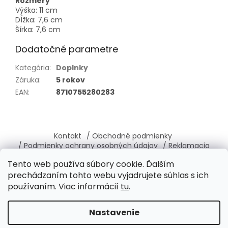
Rozmery
Výška: 11 cm
Dĺžka: 7,6 cm
Šírka: 7,6 cm
Dodatočné parametre
Kategória
:
Doplnky
Záruka
:
5 rokov
EAN
:
8710755280283
Z
á
Kontakt
/ Obchodné podmienky
p
/ Podmienky ochrany osobných údajov
/ Reklamacia
ä
/ Vrátenie, výmena tovaru
/ O nás
Tento web používa súbory cookie. Ďalším
t
prechádzaním tohto webu vyjadrujete súhlas s ich
i
používaním. Viac informácií
tu
.
e
Vytvoril Shoptet
Nastavenie