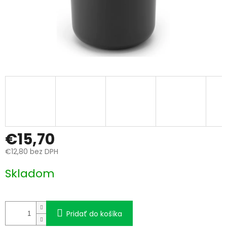
€15,70
€12,80 bez DPH
Jednotková
Skladom
cena:
Pridať do košíka