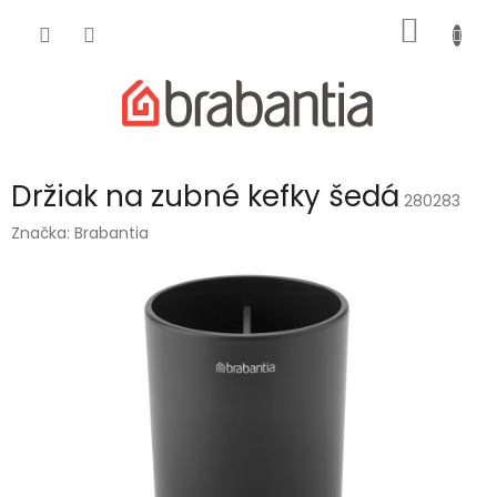
Prejsť
NÁKU
na
obsah
KOŠÍK
Držiak na zubné kefky šedá
280283
Značka:
Brabantia