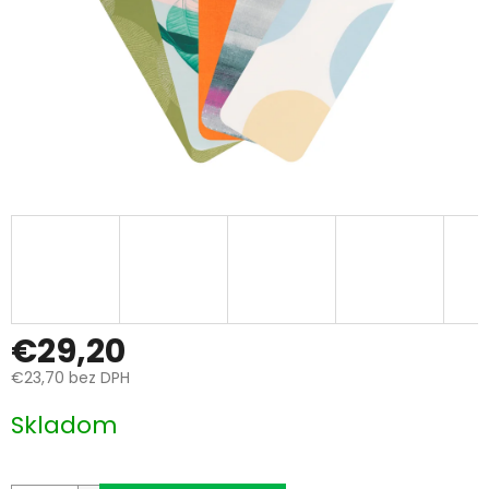
€29,20
€23,70 bez DPH
Jednotková
Skladom
cena: