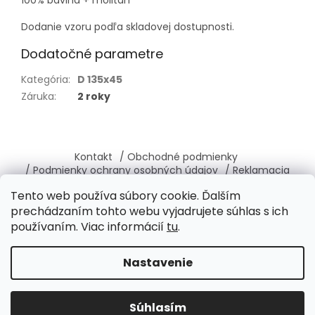
100% bavlna + molitan
Dodanie vzoru podľa skladovej dostupnosti.
Dodatočné parametre
Kategória
:
D 135x45
Záruka
:
2 roky
Z
á
Kontakt
/ Obchodné podmienky
p
/ Podmienky ochrany osobných údajov
/ Reklamacia
ä
/ Vrátenie, výmena tovaru
/ O nás
Tento web používa súbory cookie. Ďalším
t
prechádzaním tohto webu vyjadrujete súhlas s ich
i
používaním. Viac informácií
tu
.
e
Vytvoril Shoptet
Nastavenie
Copyright 2026
Brabantia-shop.sk
. Všetky práva
Súhlasím
vyhradené.