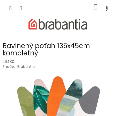
Prejsť
NÁKU
na
obsah
KOŠÍK
Bavlnený poťah 135x45cm
kompletný
264801
Značka:
Brabantia