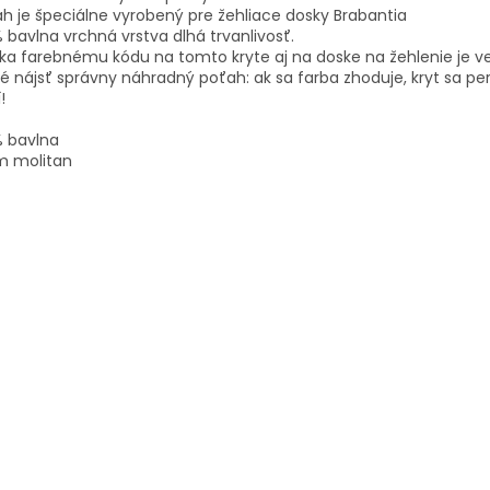
h je špeciálne vyrobený pre žehliace dosky Brabantia
 bavlna vrchná vrstva dlhá trvanlivosť.
a farebnému kódu na tomto kryte aj na doske na žehlenie je v
é nájsť správny náhradný poťah: ak sa farba zhoduje, kryt sa pe
í!
% bavlna
 molitan