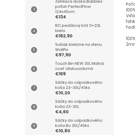
Žehliaca doska Bubbles
Poťa
poťah PerfectFlow
100%
124x45cm
Vďak
€134
ľahk
BO pedálový kôš 11+23L
hod
biela
€162,90
100
2mm
Sušiak bielizne na stenu
WallFix
€97,90
Touch Bin NEW 30L Matná
oceľ otiskuvzdorná
€159
Sáčky do odpadkového
koša 23-30L/40ks
€10,20
Sáčky do odpadkového
koša 23-30L
€4,60
Sáčky do odpadkového
koša Bo 30L/40ks
€10,80