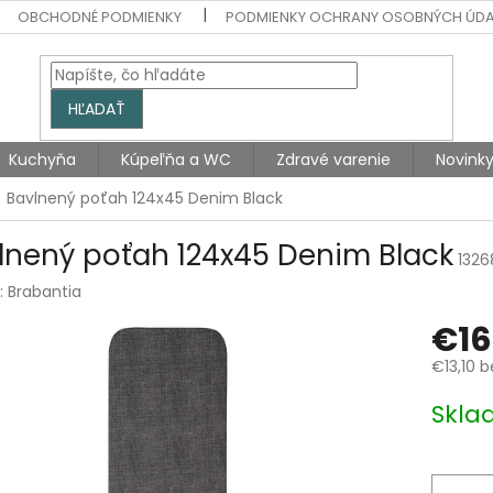
OBCHODNÉ PODMIENKY
PODMIENKY OCHRANY OSOBNÝCH ÚD
HĽADAŤ
Kuchyňa
Kúpeľňa a WC
Zdravé varenie
Novink
Bavlnený poťah 124x45 Denim Black
lnený poťah 124x45 Denim Black
1326
:
Brabantia
€16
€13,10 
Jednotk
Skla
cena: