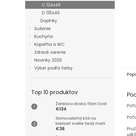
C 124x45
D 135x45
Doplnky
Sušenie
Kuchyňa
Kúpeľňa a WC
Zdravé varenie
Novinky 2026
Výber podľa farby
Popi
Top 10 produktov
Po
Žehliaca doska Titan Oval
Poť
€134
Poťa
Stohovateľný kôš na
bielizeň svetle šedý melír
Pru
€36
udrž