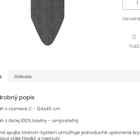
Detailn
TLAČ
s
Diskusia
drobný popis
ah v rozmere C - 124x45 cm
h z čistej 100% bavlny - umývateľný
žná spojka Stretch-System umožňuje jednoduché upevnenie kry
iava stále hladký a napnutý.