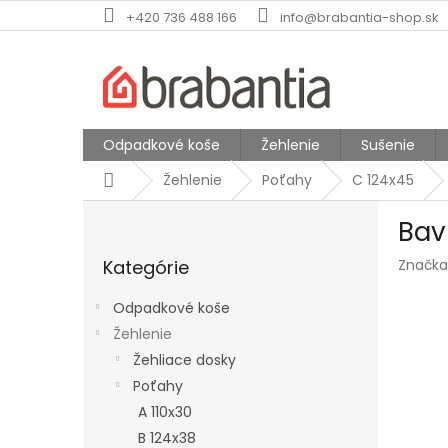
Prejsť
+420 736 488 166
info@brabantia-shop.sk
na
obsah
Odpadkové koše
Žehlenie
Sušenie
Domov
Žehlenie
Poťahy
C 124x45
B
Bav
o
Preskočiť
č
Kategórie
Značka
kategórie
n
ý
Odpadkové koše
p
Žehlenie
a
Žehliace dosky
n
e
Poťahy
l
A 110x30
B 124x38