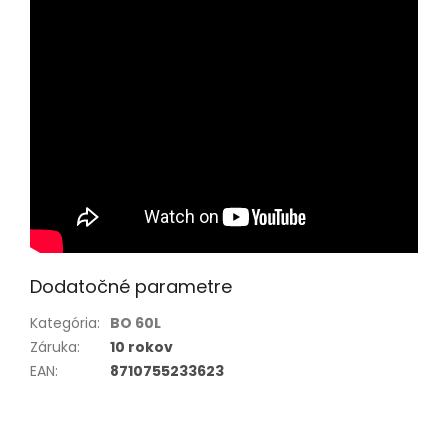
Dodatočné parametre
Kategória
:
BO 60L
Záruka
:
10 rokov
EAN
:
8710755233623
Z