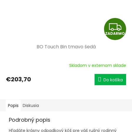
Z
ZADARMO
A
BO Touch Bin tmavo šedá
D
A
Skladom v externom sklade
R
€203,70
Do košíka
M
O
Popis
Diskusia
Podrobný popis
Hľadáte krásny odpadkový kôš pre váš rušný rodinný