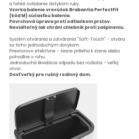
a ľahké ovládanie dotykom ruky.
Vzorka balenie vrecúšok Brabantia PerfectFit
(kód M) súčasťou balenia.
Povrchová úprava proti odtlačkom prstov.
Neviditeľný lak chráni chlebník proti zašpineniu.
Systém otvárania a zatvárania "Soft-Touch" - otvára
sa ticho jednoduchým dotykom
Priestorovo efektívne - tesne prilieha k stene alebo
pohodlne v rohu.
Jednoduchá likvidácia odpadu bez rozliatia - veľký
otvor.
Dosť veľký pre rušný rodinný dom.