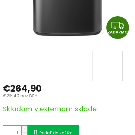
Z
ZADARMO
A
D
A
R
M
€264,90
€215,40 bez DPH
O
Jednotková
Skladom v externom sklade
cena:
Pridať do košíka