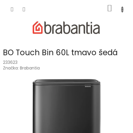
Prejsť
NÁKU
na
obsah
KOŠÍK
BO Touch Bin 60L tmavo šedá
233623
Značka:
Brabantia