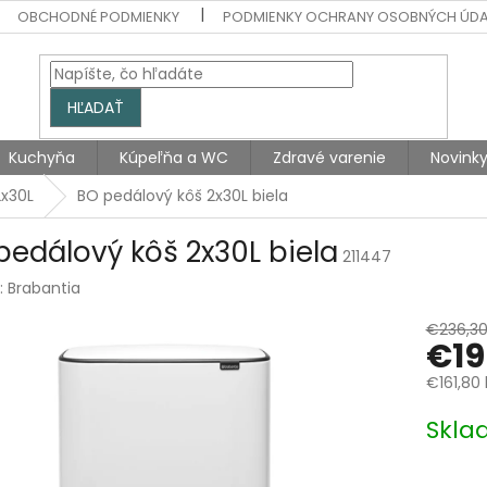
OBCHODNÉ PODMIENKY
PODMIENKY OCHRANY OSOBNÝCH ÚD
HĽADAŤ
Kuchyňa
Kúpeľňa a WC
Zdravé varenie
Novink
x30L
BO pedálový kôš 2x30L biela
pedálový kôš 2x30L biela
211447
:
Brabantia
€236,3
€19
€161,80
Jednotk
Skla
cena: