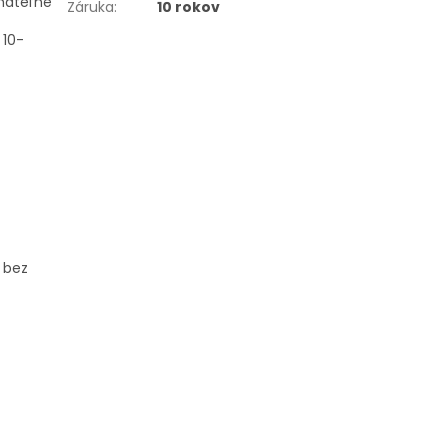
mateľné
Záruka
:
10 rokov
 10-
 bez