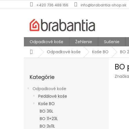
Prejsť
+420 736 488 166
info@brabantia-shop.sk
na
obsah
Odpadkové koše
Žehlenie
Sušenie
Domov
Odpadkové koše
Koše BO
BO 2
B
BO 
o
Preskočiť
č
Kategórie
Značka
kategórie
n
ý
Odpadkové koše
p
Pedálové koše
a
Koše BO
n
e
BO 36L
l
BO 11+23L
BO 3x11L