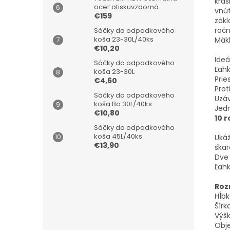
krá
oceľ otiskuvzdorná
vnú
€159
zákl
ročn
Sáčky do odpadkového
koša 23-30L/40ks
Mäkk
€10,20
Ideá
Sáčky do odpadkového
Ľahk
koša 23-30L
Prie
€4,60
Prot
Sáčky do odpadkového
Uzáv
koša Bo 30L/40ks
Jedn
€10,80
10 
Sáčky do odpadkového
koša 45L/40ks
Ukáž
€13,90
škar
Dve 
Ľahk
Roz
Hĺbk
Šírk
Výšk
Obje