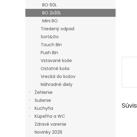
BO 60L
BO 2x30L
Mini BO
Triedený odpad
Sort&Go
Touch Bin
Push Bin
Vstavané koše
Ostatné koša
Vrecká do košov
Náhradné diely
Žehlenie
Sušenie
Súvis
Kuchyňa
Kúpeľňa a WC
Zdravé varenie
Novinky 2026