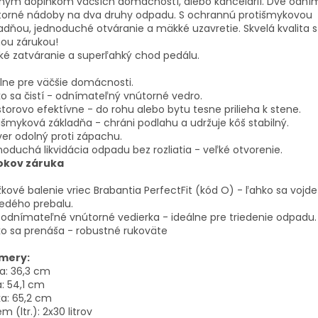
snym doplnkom väčších domácností, alebo kancelárií. Dve odní
torné nádoby na dva druhy odpadu. S ochrannú protišmykovou
adňou, jednoduché otváranie a mäkké uzavretie. Skvelá kvalita s
ou zárukou!
é zatváranie a superľahký chod pedálu.
lne pre väčšie domácnosti.
o sa čistí - odnímateľný vnútorné vedro.
storovo efektívne - do rohu alebo bytu tesne prilieha k stene.
išmyková základňa - chráni podlahu a udržuje kôš stabilný.
er odolný proti zápachu.
oduchá likvidácia odpadu bez rozliatia - veľké otvorenie.
rokov záruka
kové balenie vriec Brabantia PerfectFit (kód O) - ľahko sa vojde
edého prebalu.
odnímateľné vnútorné vedierka - ideálne pre triedenie odpadu.
o sa prenáša - robustné rukoväte
mery:
a: 36,3 cm
a: 54,1 cm
a: 65,2 cm
m (ltr.): 2x30 litrov