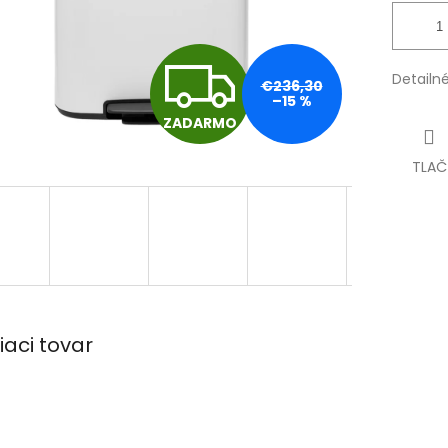
Z
Detailn
€236,30
–15 %
ZADARMO
A
TLAČ
D
A
R
iaci tovar
M