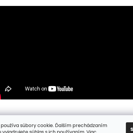
používa súbory cookie. Ďalším prechádzaním
nky
/ Podmienky ochrany osobných údajov
/ Reklamacia
/ Vr
 vyjadrujete súhlas s ich používaním. Viac