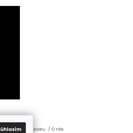
Súhlasím
átenie, výmena tovaru
/ O nás