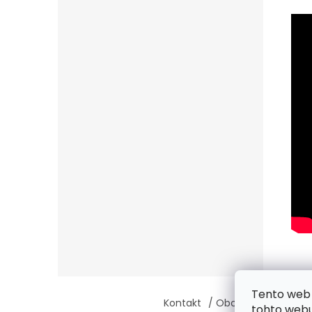
Z
Tento web 
á
Kontakt
/ Obchodné podmie
tohto webu