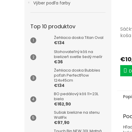
Výber podľa farby
Top 10 produktov
Sáčk
koša
Žehliaca doska Titan Oval
€134
Stohovateľný kôš na
bielizeň svetle šedý melír
€10
€36
Žehliaca doska Bubbles
D
poťah PerfectFlow
124x45cm
€134
BO pedálový kôš 11+23L
Popi
biela
€162,90
Sušiak bielizne na stenu
Po
WallFix
€97,90
Hľad
Touch Bin NEW 30L Matná