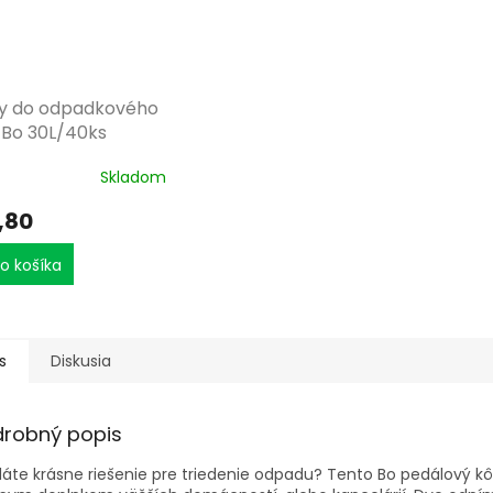
O
y do odpadkového
 Bo 30L/40ks
Skladom
,80
o košíka
s
Diskusia
drobný popis
áte krásne riešenie pre triedenie odpadu? Tento Bo pedálový kô