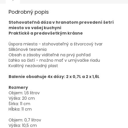
Podrobný popis
Stohovateľná dóza v hranatom prevedení šetrí
miesto vo vašej kuchyni
Praktické a predovšetkým krásne
Úspora miesta - stohovateľný a štvorcový tvar
Silikónové tesnenia
Obsah a zásoby viditeľné na prvý pohľad
Ľahko sa čistí - možno mať v umývačke riadu
Kvalitný nezávadný plast
Balenie obsahuje 4x dózy: 2 x 0,7L a 2 x 1,6L
Rozmery
Objem: 1,6 litrov
Výška: 20 cm
Šírka: 11 cm
Hĺbka: 11 cm
Objem: 0,7 litrov
Výška: 10,5 cm