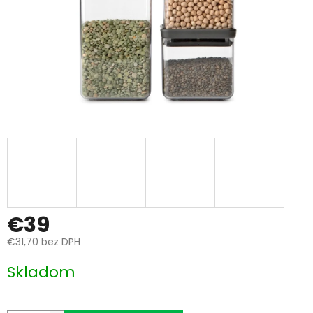
€39
€31,70 bez DPH
Jednotková
Skladom
cena: