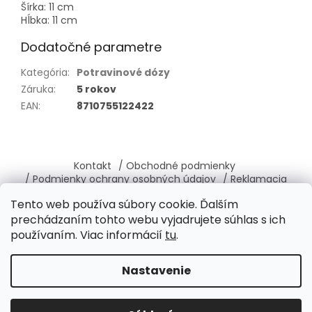
Šírka: 11 cm
Hĺbka: 11 cm
Dodatočné parametre
Kategória
:
Potravinové dózy
Záruka
:
5 rokov
EAN
:
8710755122422
Z
á
Kontakt
/ Obchodné podmienky
p
/ Podmienky ochrany osobných údajov
/ Reklamacia
ä
/ Vrátenie, výmena tovaru
/ O nás
Tento web používa súbory cookie. Ďalším
t
prechádzaním tohto webu vyjadrujete súhlas s ich
i
používaním. Viac informácií
tu
.
e
Vytvoril Shoptet
Nastavenie
Copyright 2026
Brabantia-shop.sk
. Všetky práva