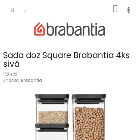
Prejsť
NÁKU
na
obsah
KOŠÍK
Sada doz Square Brabantia 4ks
sivá
122422
Značka:
Brabantia