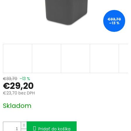
€33,70
–13 %
€33,70
–13 %
€29,20
€23,70 bez DPH
Jednotková
Skladom
cena:
Pridať do košíka