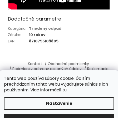
Dodatočné parametre
Kategória
:
Triedený odpad
Záruka
:
10 rokov
EAN
:
8710755109805
Z
á
Kontakt
/ Obchodné podmienky
p
/ Podmienky ochrany osobných údajov
/ Reklamacia
ä
/ Vrátenie, výmena tovaru
/ O nás
Tento web používa súbory cookie. Ďalším
t
prechádzaním tohto webu vyjadrujete súhlas s ich
i
používaním. Viac informácií
tu
.
e
Vytvoril Shoptet
Nastavenie
Copyright 2026
Brabantia-shop.sk
. Všetky práva