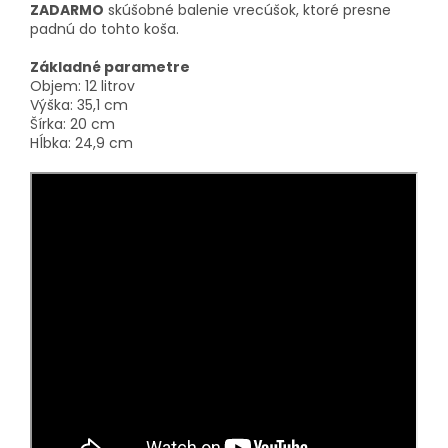
ZADARMO
skúšobné balenie vrecúšok, ktoré presne
padnú do tohto koša.
Základné parametre
Objem: 12 litrov
Výška: 35,1 cm
Šírka: 20 cm
Hĺbka: 24,9 cm