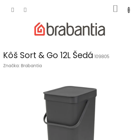
Prejsť
NÁKU
na
obsah
KOŠÍK
Kôš Sort & Go 12L Šedá
109805
Značka:
Brabantia