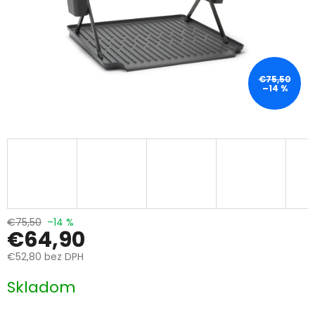
€75,50
–14 %
€75,50
–14 %
€64,90
€52,80 bez DPH
Jednotková
Skladom
cena: