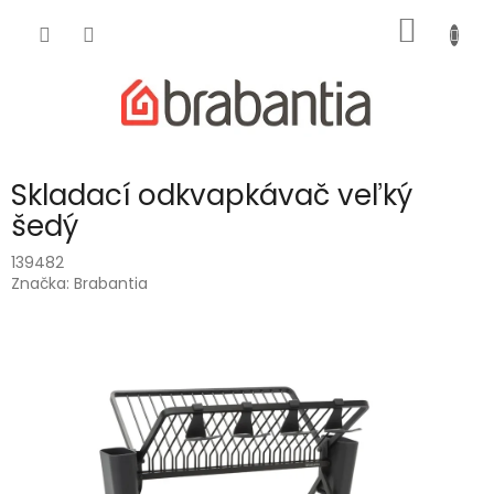
Prejsť
NÁKU
na
obsah
KOŠÍK
Skladací odkvapkávač veľký
šedý
139482
Značka:
Brabantia