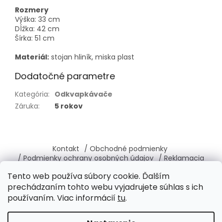
Rozmery
Výška: 33 cm
Dĺžka: 42 cm
Šírka: 51 cm
Materiál:
stojan hliník, miska plast
Dodatočné parametre
Kategória
:
Odkvapkávače
Záruka
:
5 rokov
Z
á
Kontakt
/ Obchodné podmienky
p
/ Podmienky ochrany osobných údajov
/ Reklamacia
ä
/ Vrátenie, výmena tovaru
/ O nás
Tento web používa súbory cookie. Ďalším
t
prechádzaním tohto webu vyjadrujete súhlas s ich
i
používaním. Viac informácií
tu
.
e
Vytvoril Shoptet