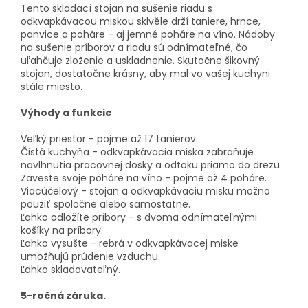
Tento skladací stojan na sušenie riadu s
odkvapkávacou miskou sklvěle drží taniere, hrnce,
panvice a poháre - aj jemné poháre na víno. Nádoby
na sušenie príborov a riadu sú odnímateľné, čo
uľahčuje zloženie a uskladnenie. Skutočne šikovný
stojan, dostatočne krásny, aby mal vo vašej kuchyni
stále miesto.
Výhody a funkcie
Veľký priestor - pojme až 17 tanierov.
Čistá kuchyňa - odkvapkávacia miska zabraňuje
navlhnutia pracovnej dosky a odtoku priamo do drezu
Zaveste svoje poháre na víno - pojme až 4 poháre.
Viacúčelový - stojan a odkvapkávaciu misku možno
použiť spoločne alebo samostatne.
Ľahko odložíte príbory - s dvoma odnímateľnými
košíky na príbory.
Ľahko vysušte - rebrá v odkvapkávacej miske
umožňujú prúdenie vzduchu.
Ľahko skladovateľný.
5-ročná záruka.