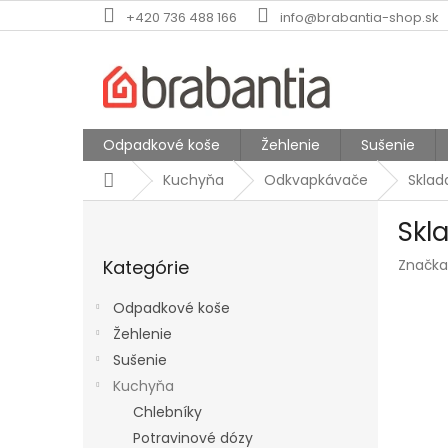
Prejsť
+420 736 488 166
info@brabantia-shop.sk
na
obsah
Odpadkové koše
Žehlenie
Sušenie
Domov
Kuchyňa
Odkvapkávače
Sklad
B
Skl
o
Preskočiť
č
Kategórie
Značka
kategórie
n
ý
Odpadkové koše
p
Žehlenie
a
Sušenie
n
e
Kuchyňa
l
Chlebníky
Potravinové dózy