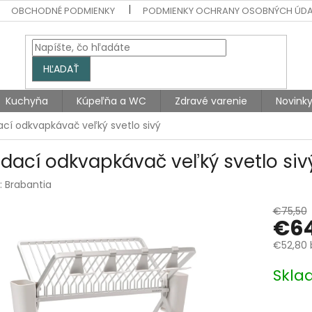
OBCHODNÉ PODMIENKY
PODMIENKY OCHRANY OSOBNÝCH ÚD
HĽADAŤ
Kuchyňa
Kúpeľňa a WC
Zdravé varenie
Novink
ací odkvapkávač veľký svetlo sivý
adací odkvapkávač veľký svetlo siv
:
Brabantia
€75,50
€64
€52,80 
Jednotk
Skla
cena: