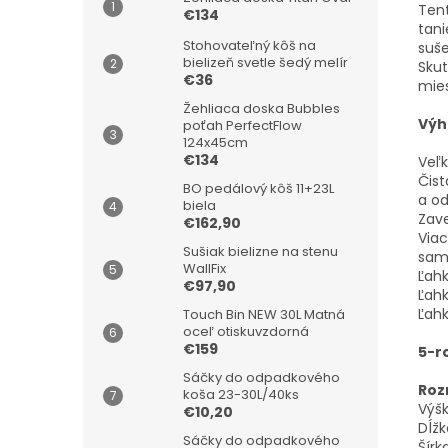
Tent
€134
tani
Stohovateľný kôš na
suše
bielizeň svetle šedý melír
Skut
€36
mies
Žehliaca doska Bubbles
Výh
poťah PerfectFlow
124x45cm
€134
Veľk
Čist
BO pedálový kôš 11+23L
a o
biela
Zave
€162,90
Viac
Sušiak bielizne na stenu
sam
WallFix
Ľahk
€97,90
Ľahk
Ľahk
Touch Bin NEW 30L Matná
oceľ otiskuvzdorná
€159
5-r
Sáčky do odpadkového
Roz
koša 23-30L/40ks
Výš
€10,20
Dĺžk
Sáčky do odpadkového
Šírk