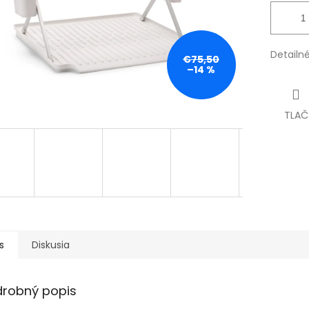
Detailn
€75,50
–14 %
TLAČ
s
Diskusia
drobný popis