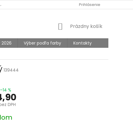
AJOV
Prihlásenie
NÁKUPNÝ
Prázdny košík
KOŠÍK
y 2026
Výber podľa farby
Kontakty
ý
139444
–14 %
,90
bez DPH
ová
dom