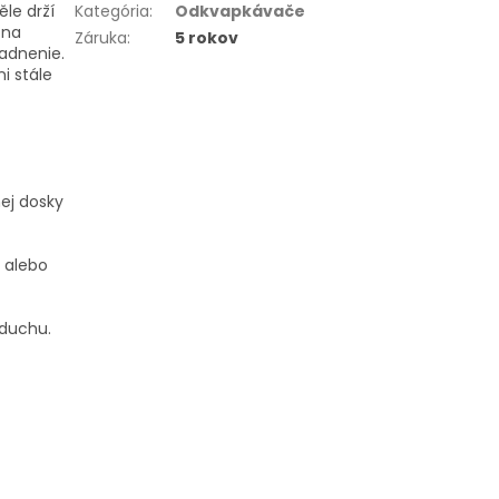
le drží
Kategória
:
Odkvapkávače
 na
Záruka
:
5 rokov
ladnenie.
i stále
ej dosky
 alebo
zduchu.