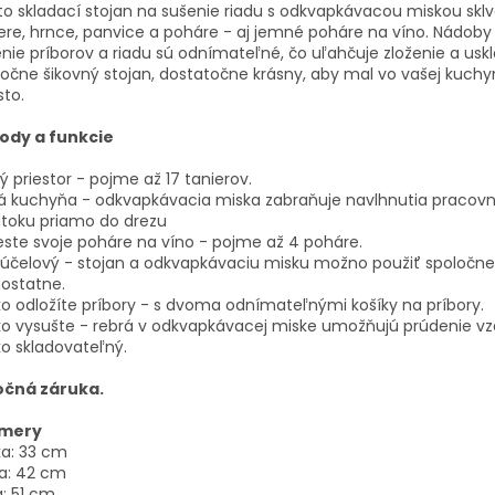
o skladací stojan na sušenie riadu s odkvapkávacou miskou sklvě
ere, hrnce, panvice a poháre - aj jemné poháre na víno. Nádoby
nie príborov a riadu sú odnímateľné, čo uľahčuje zloženie a usk
očne šikovný stojan, dostatočne krásny, aby mal vo vašej kuchyn
to.
ody a funkcie
ý priestor - pojme až 17 tanierov.
á kuchyňa - odkvapkávacia miska zabraňuje navlhnutia pracovn
dtoku priamo do drezu
ste svoje poháre na víno - pojme až 4 poháre.
účelový - stojan a odkvapkávaciu misku možno použiť spoločne
ostatne.
o odložíte príbory - s dvoma odnímateľnými košíky na príbory.
o vysušte - rebrá v odkvapkávacej miske umožňujú prúdenie v
o skladovateľný.
očná záruka.
mery
ka: 33 cm
a: 42 cm
a: 51 cm