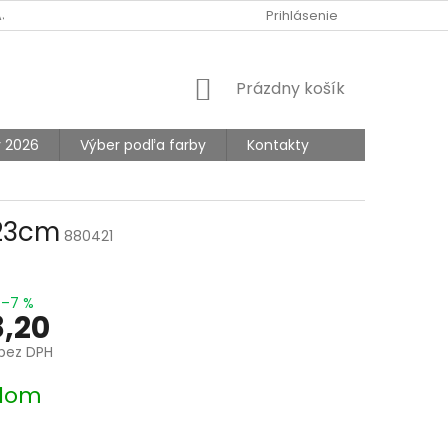
AJOV
Prihlásenie
NÁKUPNÝ
Prázdny košík
KOŠÍK
y 2026
Výber podľa farby
Kontakty
 23cm
880421
–7 %
,20
bez DPH
ová
dom