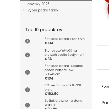
Novinky 2026
Výber podľa farby
Top 10 produktov
Žehliaca doska Titan Oval
€134
Stohovateľný kôš na
bielizeň svetle šedý melír
€36
Žehliaca doska Bubbles
poťah PerfectFlow
124x45cm
€134
BO pedálový kôš 11+23L
Popi
biela
€162,90
Sušiak bielizne na stenu
Po
WallFix