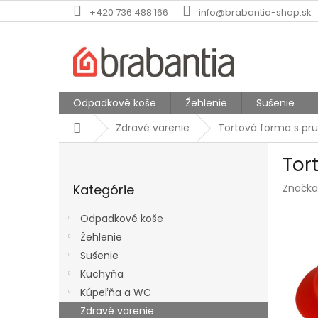
Prejsť
+420 736 488 166
info@brabantia-shop.sk
na
obsah
Odpadkové koše
Žehlenie
Sušenie
Domov
Zdravé varenie
Tortová forma s pr
B
Tor
o
Preskočiť
č
Kategórie
Značka
kategórie
n
ý
Odpadkové koše
p
Žehlenie
a
Sušenie
n
e
Kuchyňa
l
Kúpeľňa a WC
Zdravé varenie