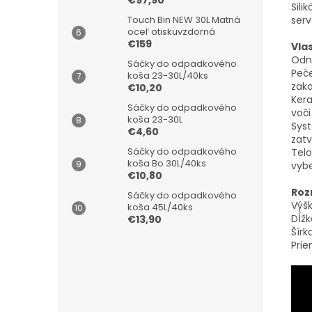
€97,90
Sil
serv
Touch Bin NEW 30L Matná
oceľ otiskuvzdorná
€159
Vla
Odn
Sáčky do odpadkového
Peče
koša 23-30L/40ks
zaka
€10,20
Kera
Sáčky do odpadkového
voč
koša 23-30L
Syst
€4,60
zatv
Sáčky do odpadkového
Telo
koša Bo 30L/40ks
vybe
€10,80
Roz
Sáčky do odpadkového
Výš
koša 45L/40ks
Dĺžk
€13,90
Šírk
Prie