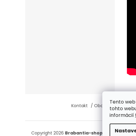
Z
Tento web 
á
Kontakt
/ Obchodné podmie
tohto webu
p
informácií
ä
t
i
Nastave
Copyright 2026
Brabantia-shop.sk
. Všetky prá