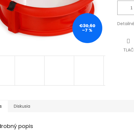
Detailn
€30,60
–7 %
TLAČ
s
Diskusia
drobný popis