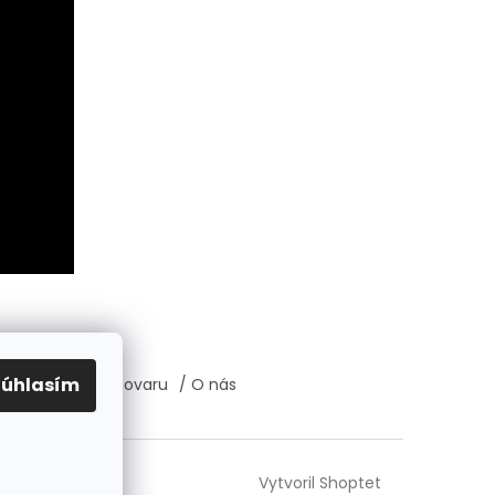
Súhlasím
átenie, výmena tovaru
/ O nás
Vytvoril Shoptet