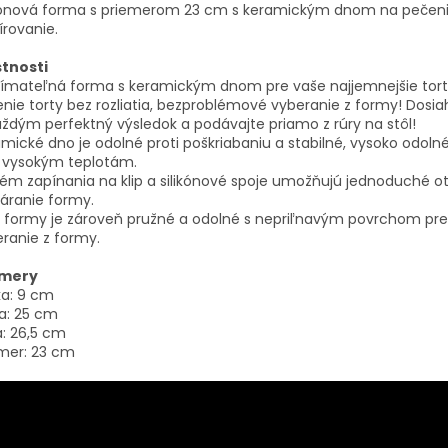
ikónová forma s priemerom 23 cm s keramickým dnom na pečeni
írovanie.
stnosti
ímateľná forma s keramickým dnom pre vaše najjemnejšie tor
nie torty bez rozliatia, bezproblémové vyberanie z formy! Dosia
ždým perfektný výsledok a podávajte priamo z rúry na stôl!
mické dno je odolné proti poškriabaniu a stabilné, vysoko odoln
i vysokým teplotám.
ém zapínania na klip a silikónové spoje umožňujú jednoduché o
áranie formy.
 formy je zároveň pružné a odolné s nepriľnavým povrchom pre
ranie z formy.
mery
ka: 9 cm
a: 25 cm
a: 26,5 cm
mer: 23 cm