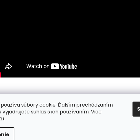
používa súbory cookie. Ďalším prechádzaním
nky
/ Podmienky ochrany osobných údajov
/ Reklamacia
/ Vr
 vyjadrujete súhlas s ich používaním. Viac
tu
.
nie
va vyhradené.