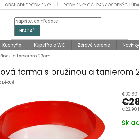
OBCHODNÉ PODMIENKY
PODMIENKY OCHRANY OSOBNÝCH ÚD
HĽADAŤ
Kuchyňa
Kúpeľňa a WC
Zdravé varenie
Novink
užinou a tanierom 23cm
tová forma s pružinou a tanierom
:
Lékué
€30,60
€28
€22,90 
Jednotk
Skla
cena: