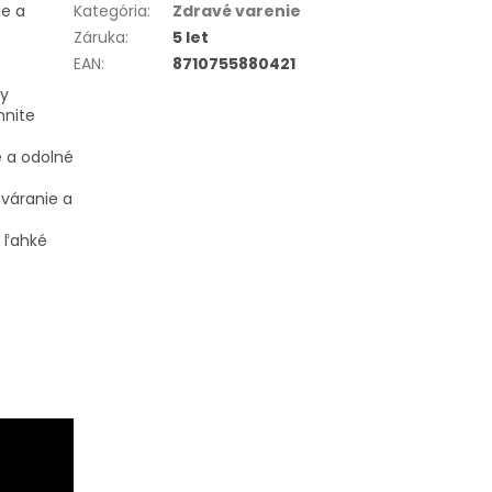
e a
Kategória
:
Zdravé varenie
Záruka
:
5 let
EAN
:
8710755880421
ty
hnite
é a odolné
tváranie a
 ľahké