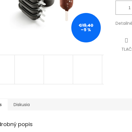
Detailn
€19,40
–9 %
TLAČ
s
Diskusia
drobný popis