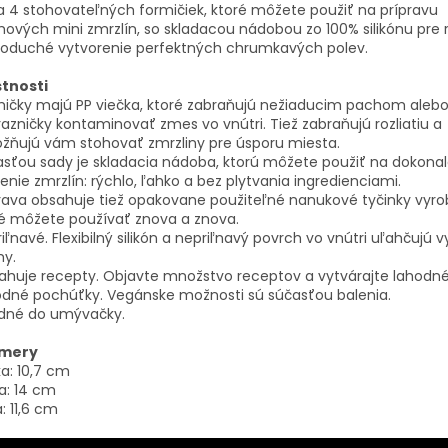
 4 stohovateľných formičiek, ktoré môžete použiť na prípravu
ových mini zmrzlín, so skladacou nádobou zo 100% silikónu pre 
noduché vytvorenie perfektných chrumkavých polev.
stnosti
mičky majú PP viečka, ktoré zabraňujú nežiaducim pachom aleb
azničky kontaminovať zmes vo vnútri. Tiež zabraňujú rozliatiu a
žňujú vám stohovať zmrzliny pre úsporu miesta.
sťou sady je skladacia nádoba, ktorú môžete použiť na dokona
enie zmrzlín: rýchlo, ľahko a bez plytvania ingredienciami.
ava obsahuje tiež opakovane použiteľné nanukové tyčinky vyro
é môžete používať znova a znova.
iľnavé. Flexibilný silikón a nepriľnavý povrch vo vnútri uľahčujú v
my.
huje recepty. Objavte množstvo receptov a vytvárajte lahodné
odné pochúťky. Vegánske možnosti sú súčasťou balenia.
dné do umývačky.
mery
a: 10,7 cm
a: 14 cm
a: 11,6 cm