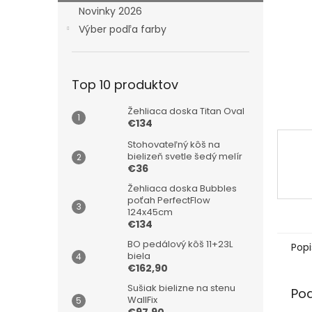
Novinky 2026
Výber podľa farby
Top 10 produktov
Žehliaca doska Titan Oval
€134
Stohovateľný kôš na
bielizeň svetle šedý melír
€36
Žehliaca doska Bubbles
poťah PerfectFlow
124x45cm
€134
BO pedálový kôš 11+23L
Popi
biela
€162,90
Sušiak bielizne na stenu
Po
WallFix