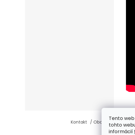
Z
Tento web 
á
Kontakt
/ Obchodné podmie
tohto webu
p
informácií
ä