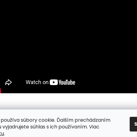
používa súbory cookie. Ďalším prechádzaním
nky
/ Podmienky ochrany osobných údajov
/ Reklamacia
/ Vr
 vyjadrujete súhlas s ich používaním. Viac
tu
.