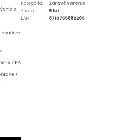
Kategória
:
Zdravé varenie
rýchle a
Záruka
:
5 let
EAN
:
8710755882265
o chutiam
lé
bené z PP,
ybratie z
,