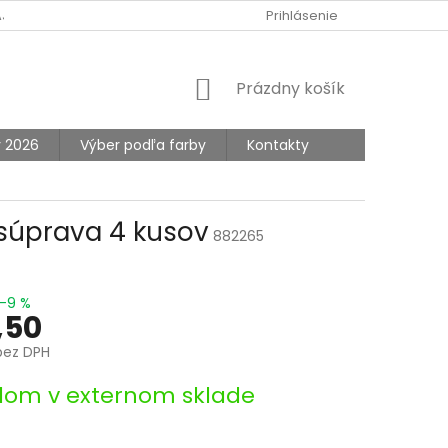
AJOV
Prihlásenie
NÁKUPNÝ
Prázdny košík
KOŠÍK
y 2026
Výber podľa farby
Kontakty
 súprava 4 kusov
882265
–9 %
,50
bez DPH
ová
dom v externom sklade