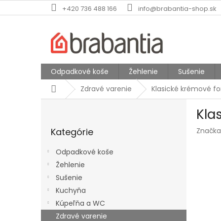
Prejsť
+420 736 488 166
info@brabantia-shop.sk
na
obsah
Odpadkové koše
Žehlenie
Sušenie
Domov
Zdravé varenie
Klasické krémové fo
B
Kla
o
Preskočiť
č
Kategórie
Značka
kategórie
n
ý
Odpadkové koše
p
Žehlenie
a
Sušenie
n
e
Kuchyňa
l
Kúpeľňa a WC
Zdravé varenie