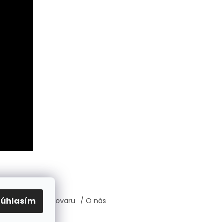
Súhlasím
átenie, výmena tovaru
/ O nás