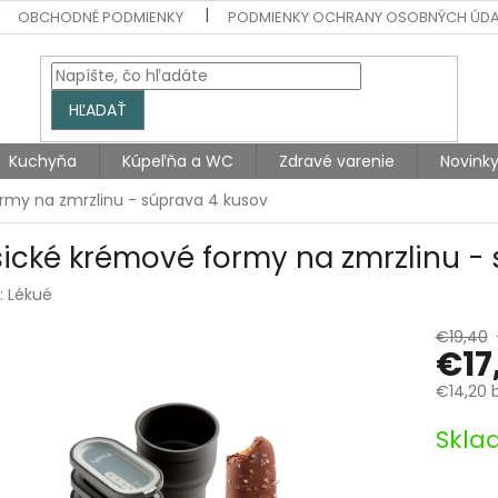
OBCHODNÉ PODMIENKY
PODMIENKY OCHRANY OSOBNÝCH ÚD
HĽADAŤ
Kuchyňa
Kúpeľňa a WC
Zdravé varenie
Novink
rmy na zmrzlinu - súprava 4 kusov
sické krémové formy na zmrzlinu -
:
Lékué
€19,40
€17
€14,20 
Jednotk
Skla
cena: