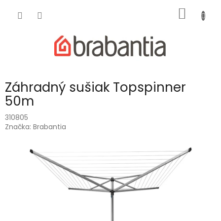
Prejsť
NÁKU
na
obsah
KOŠÍK
Záhradný sušiak Topspinner
50m
310805
Značka:
Brabantia