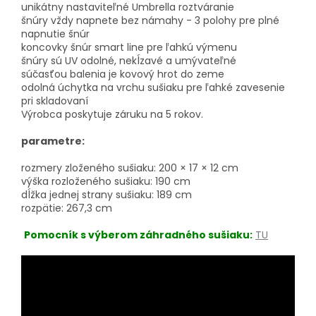
unikátny nastaviteľné Umbrella roztváranie
šnúry vždy napnete bez námahy - 3 polohy pre plné
napnutie šnúr
koncovky šnúr smart line pre ľahkú výmenu
šnúry sú UV odolné, nekĺzavé a umývateľné
súčasťou balenia je kovový hrot do zeme
odolná úchytka na vrchu sušiaku pre ľahké zavesenie
pri skladovaní
Výrobca poskytuje záruku na 5 rokov.
parametre:
rozmery zloženého sušiaku: 200 × 17 × 12 cm
výška rozloženého sušiaku: 190 cm
dĺžka jednej strany sušiaku: 189 cm
rozpätie: 267,3 cm
Pomocník s výberom záhradného sušiaku:
TU