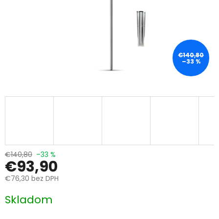
€140,80
–33 %
€140,80
–33 %
€93,90
€76,30 bez DPH
Jednotková
Skladom
cena: