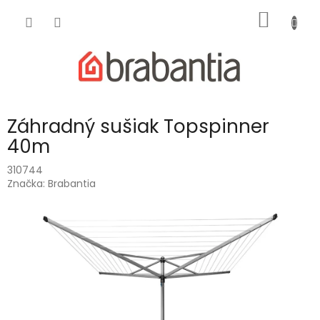
Prejsť
NÁKU
na
obsah
KOŠÍK
Záhradný sušiak Topspinner
40m
310744
Značka:
Brabantia