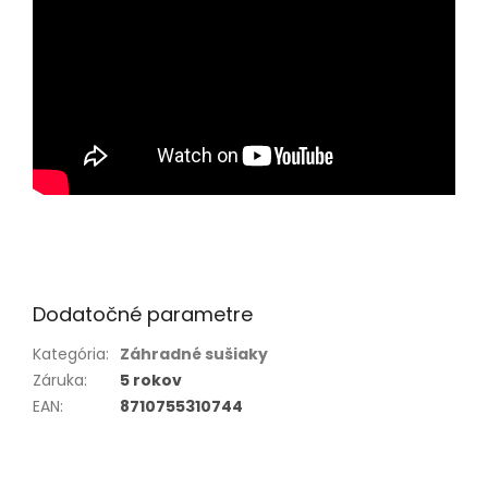
Dodatočné parametre
Kategória
:
Záhradné sušiaky
Záruka
:
5 rokov
EAN
:
8710755310744
Z