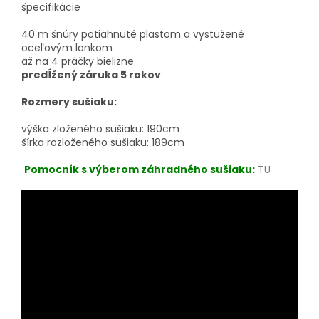
špecifikácie
40 m šnúry potiahnuté plastom a vystužené
oceľovým lankom
až na 4 práčky bielizne
predĺžený záruka 5 rokov
Rozmery sušiaku:
výška zloženého sušiaku: 190cm
šírka rozloženého sušiaku: 189cm
Pomocník s výberom záhradného sušiaku:
TU