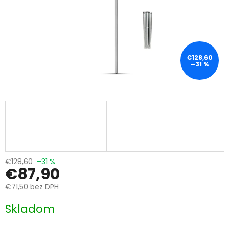
€128,60
–31 %
€128,60
–31 %
€87,90
€71,50 bez DPH
Jednotková
Skladom
cena: