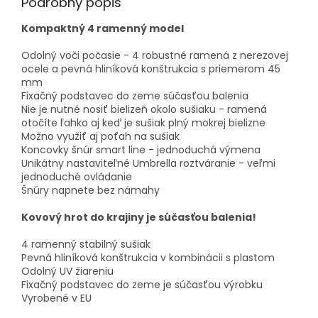
Podrobný popis
Kompaktný 4 ramenný model
Odolný voči počasie - 4 robustné ramená z nerezovej
ocele a pevná hliníková konštrukcia s priemerom 45
mm
Fixačný podstavec do zeme súčasťou balenia
Nie je nutné nosiť bielizeň okolo sušiaku - ramená
otočíte ľahko aj keď je sušiak plný mokrej bielizne
Možno využiť aj poťah na sušiak
Koncovky šnúr smart line - jednoduchá výmena
Unikátny nastaviteľné Umbrella roztváranie - veľmi
jednoduché ovládanie
Šnúry napnete bez námahy
Kovový hrot do krajiny je súčasťou balenia!
4 ramenný stabilný sušiak
Pevná hliníková konštrukcia v kombinácii s plastom
Odolný UV žiareniu
Fixačný podstavec do zeme je súčasťou výrobku
Vyrobené v EU