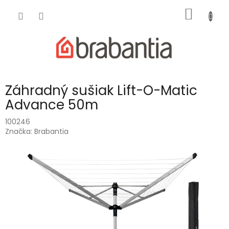
Prejsť
NÁKU
na
obsah
KOŠÍK
Záhradný sušiak Lift-O-Matic
Advance 50m
100246
Značka:
Brabantia