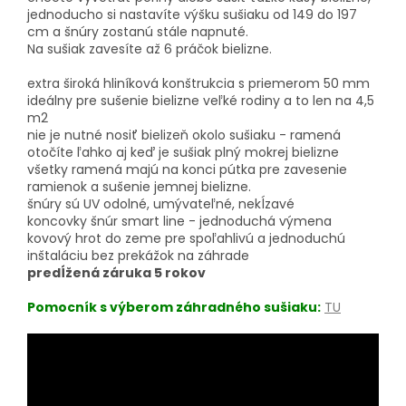
jednoducho si nastavíte výšku sušiaku od 149 do 197
cm a šnúry zostanú stále napnuté.
Na sušiak zavesíte až 6 práčok bielizne.
extra široká hliníková konštrukcia s priemerom 50 mm
ideálny pre sušenie bielizne veľké rodiny a to len na 4,5
m2
nie je nutné nosiť bielizeň okolo sušiaku - ramená
otočíte ľahko aj keď je sušiak plný mokrej bielizne
všetky ramená majú na konci pútka pre zavesenie
ramienok a sušenie jemnej bielizne.
šnúry sú UV odolné, umývateľné, nekĺzavé
koncovky šnúr smart line - jednoduchá výmena
kovový hrot do zeme pre spoľahlivú a jednoduchú
inštaláciu bez prekážok na záhrade
predĺžená záruka 5 rokov
Pomocník s výberom záhradného sušiaku:
TU