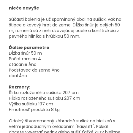
niečo navyše
Súčasti balenia je už spomínaný obal na sušiak, vak na
štipce a kovový hrot do zeme. Dĺžka šnúr je celých 50
m, ramená sú z nehrdzavejúcej ocele a konštrukcia z
pevného hliníka s hrúbkou 50 mm.
Ďalšie parametre
Dĺžka šnúr 50 m
Počet ramien 4
otáčanie Áno
Podstavec do zeme Áno
obal Áno
Rozmery
:
Šírka rozloženého sušiaku 207 cm
Hĺbka rozloženého sušiaku 207 cm
Výška sušiaku 197 cm
Hmotnosť produktu 8 kg
Odolný štvorramenný záhradné sušiak na bielizeň s
veľmi jednoduchým ovládaním "EasyLift". Pokiaľ
chcete vyvetrať periny alebo sušiť ťažké kusy bielizne,