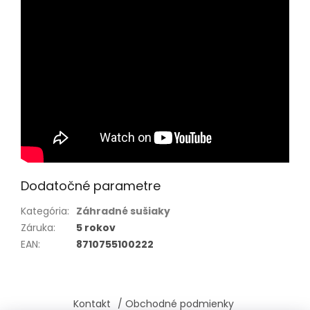
Dodatočné parametre
Kategória
:
Záhradné sušiaky
Záruka
:
5 rokov
EAN
:
8710755100222
Z
á
Kontakt
/ Obchodné podmienky