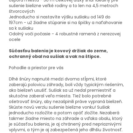
Úspora miesta - 50 m celkovej dĺžky šnúr ideálny pre
sušenie bielizne veľké rodiny a to len na 4,5 metroch
štvorcových
Jednoducho si nastavíte výšku sušiaku od 149 do
197cm - už žiadne stúpanie si na špičky a naťahovanie
sa k sušiaku
Odolný voči počasie - 4 robustné ramená z nerezovej
ocele
Súčasťou balenia je kovový držiak do zeme,
ochranný obal na sušiak a vak na štipce.
Pohodlie a priestor pre vás
Dlhé šnúry napnuté medzi dvoma stĺpmi, ktoré
zaberajú polovicu záhrady, boli vždy typickým riešením,
ako bielizeň usušiť. Sušiak sa už nedal premiestniť a
skutočne zaberal veľa miesta. Tiež bolo potrebné
ošetrovať šnúry, aby nezašpinili práve vypraná bielizeň.
Skúste novú verziu sušenie bielizne vonku! Sušiak
jednoducho rozložíte a potom opäť zložíte. Nezaberá
takmer žiadne miesto na záhrade a vďaka obalu, ktorý
je súčasťou balenia, je aj chránený pred nepriaznivými
vplyvmi, a tým je aj zabezpečená jeho dlhšiu životnosť.