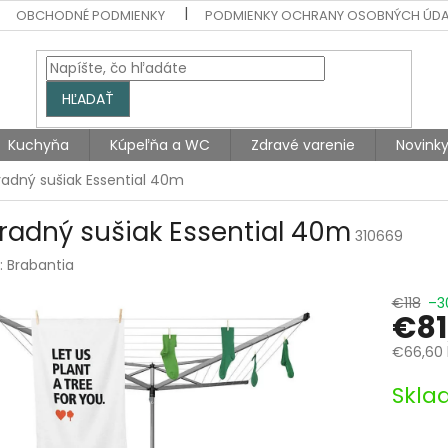
OBCHODNÉ PODMIENKY
PODMIENKY OCHRANY OSOBNÝCH ÚD
HĽADAŤ
Kuchyňa
Kúpeľňa a WC
Zdravé varenie
Novink
adný sušiak Essential 40m
radný sušiak Essential 40m
310669
:
Brabantia
€118
–3
€81
€66,60 
Jednotk
Skla
cena: