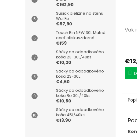
€162,90
Sušiak bielizne na stenu
WallFix
€97,90
Vak 
Touch Bin NEW 30L Matná
oceľ otiskuvzdorná
€159
Sáčky do odpadkového
koša 23-30L/40ks
€12
€10,20
Sáčky do odpadkového
D
koša 23-30L
€4,60
Sáčky do odpadkového
koša Bo 30L/40ks
Popi
€10,80
Sáčky do odpadkového
koša 45L/40ks
Po
€13,90
Kom