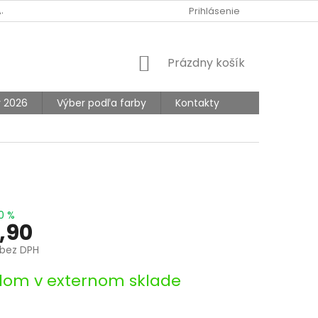
AJOV
Prihlásenie
NÁKUPNÝ
Prázdny košík
KOŠÍK
y 2026
Výber podľa farby
Kontakty
0 %
,90
bez DPH
ová
dom v externom sklade