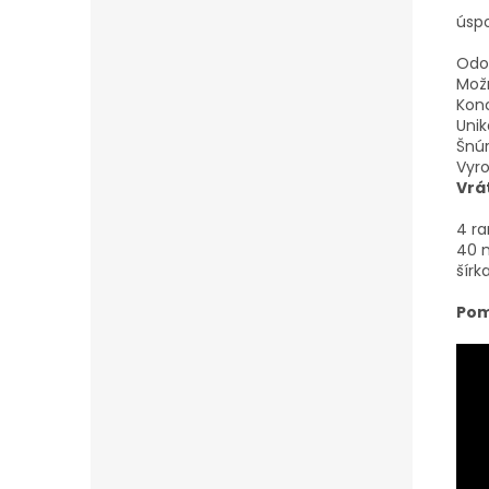
úsp
Odol
Možn
Kon
Unik
Šnú
Vyro
Vrá
4 r
40 
šír
Pom