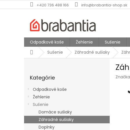
Prejsť
+420 736 488 166
info@brabantia-shop.sk
na
obsah
Odpadkové koše
Žehlenie
Sušenie
Domov
Sušenie
Záhradné sušiaky
Záhr
B
Záh
o
Preskočiť
č
Kategórie
Značka
kategórie
n
ý
Odpadkové koše
p
Žehlenie
a
Sušenie
n
e
Domáce sušiaky
l
Záhradné sušiaky
Doplnky