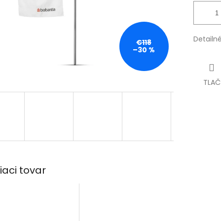
Detailn
€118
–30 %
TLAČ
iaci tovar