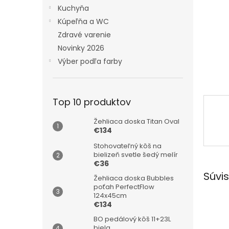
Kuchyňa
Kúpeľňa a WC
Zdravé varenie
Novinky 2026
Výber podľa farby
Top 10 produktov
Žehliaca doska Titan Oval
€134
Stohovateľný kôš na
bielizeň svetle šedý melír
€36
Súvis
Žehliaca doska Bubbles
poťah PerfectFlow
124x45cm
€134
BO pedálový kôš 11+23L
biela