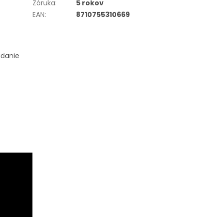
Záruka
:
5 rokov
EAN
:
8710755310669
ádanie