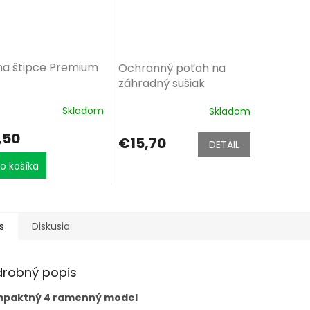
na štipce Premium
Ochranný poťah na
záhradný sušiak
Skladom
Skladom
,50
€15,70
DETAIL
o košíka
s
Diskusia
drobný popis
paktný 4 ramenný model