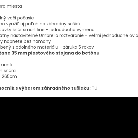
ora miesta
ný voči počasie
o využiť aj poťah na záhradný sušiak
covky šnúr smart line - jednoduchá výmena
átny nastaviteľné Umbrella roztváranie - veľmi jednoduché ovl
ry napnete bez námahy
bený z odolného materiálu - záruka 5 rokov
tane 35 mm plastového stojana do betónu
amená
m šnúra
ka 265cm
ocník s výberom záhradného sušiaku:
TU