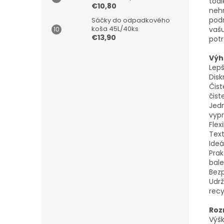
toal
€10,80
nehr
podm
Sáčky do odpadkového
koša 45L/40ks
vašu
€13,90
pot
Výh
Lepš
Disk
Čist
čist
Jedn
vyp
Flex
Tex
Ideá
Pra
bale
Bezp
Udrž
recy
Roz
Výš