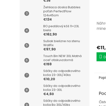
€36
Žehliaca doska Bubbles
poťah PerfectFlow
124x45cm
€134
Náhr
BO pedálový kôš 11+23L
mine
biela
€162,90
Sušiak bielizne na stenu
WallFix
€11
€97,90
Touch Bin NEW 30L Matná
D
oceľ otiskuvzdorná
€159
Sáčky do odpadkového
koša 23-30L/40ks
Popi
€10,20
Sáčky do odpadkového
koša 23-30L
Po
€4,60
Sáčky do odpadkového
Čist
koša Bo 30L/40ks