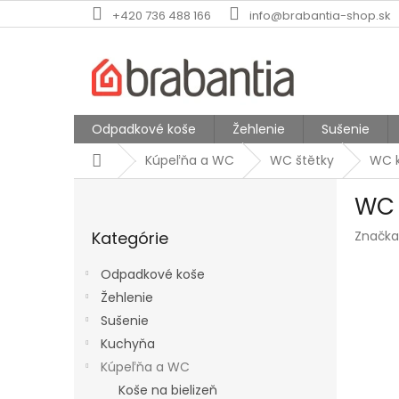
Prejsť
+420 736 488 166
info@brabantia-shop.sk
na
obsah
Odpadkové koše
Žehlenie
Sušenie
Domov
Kúpeľňa a WC
WC štětky
WC k
B
WC 
o
Preskočiť
č
Kategórie
Značka
kategórie
n
ý
Odpadkové koše
p
Žehlenie
a
Sušenie
n
e
Kuchyňa
l
Kúpeľňa a WC
Koše na bielizeň