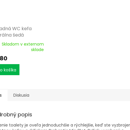
adná WC kefa
rálna šedá
Skladom v externom
sklade
,80
o košíka
s
Diskusia
drobný popis
enie toalety je oveľa jednoduchšie a rýchlejšie, keď ste vyzbroje