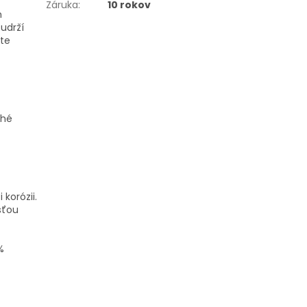
Záruka
:
10 rokov
h
 udrží
ete
ché
korózii.
sťou
%