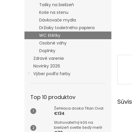
Tašky na bielizeň
Koše na stenu
Dávkovače mydla
Držiaky toaletného papiera
WC štětky
Osobné váhy
Doplnky
Zdravé varenie
Novinky 2026
Výber podľa farby
Top 10 produktov
Súvis
Žehliaca doska Titan Oval
€134
Stohovateľný kôš na
bielizeň svetle šedý melír