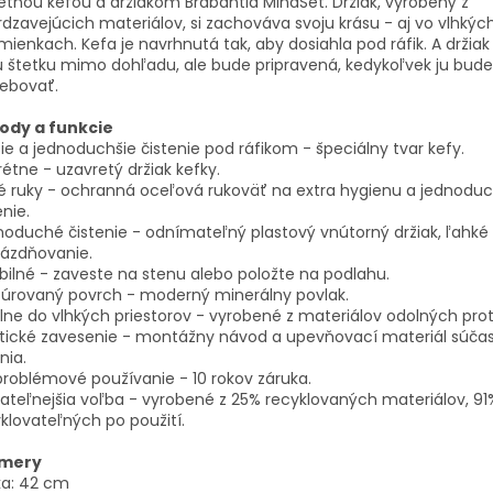
etnou kefou a držiakom Brabantia MindSet. Držiak, vyrobený z
dzavejúcich materiálov, si zachováva svoju krásu - aj vo vlhkýc
ienkach. Kefa je navrhnutá tak, aby dosiahla pod ráfik. A držiak
 štetku mimo dohľadu, ale bude pripravená, kedykoľvek ju bud
rebovať.
ody a funkcie
ie a jednoduchšie čistenie pod ráfikom - špeciálny tvar kefy.
rétne - uzavretý držiak kefky.
é ruky - ochranná oceľová rukoväť na extra hygienu a jednodu
enie.
oduché čistenie - odnímateľný plastový vnútorný držiak, ľahké
rázdňovanie.
ibilné - zaveste na stenu alebo položte na podlahu.
túrovaný povrch - moderný minerálny povlak.
lne do vlhkých priestorov - vyrobené z materiálov odolných proti 
ktické zavesenie - montážny návod a upevňovací materiál súča
nia.
roblémové používanie - 10 rokov záruka.
ateľnejšia voľba - vyrobené z 25% recyklovaných materiálov, 91
klovateľných po použití.
mery
ka: 42 cm