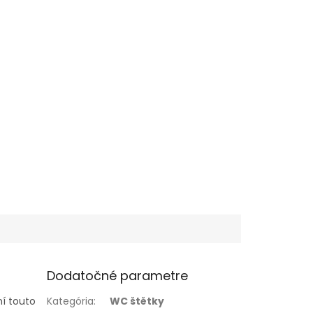
Dodatočné parametre
ní touto
Kategória
:
WC štětky