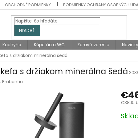
OBCHODNÉ PODMIENKY
PODMIENKY OCHRANY OSOBNÝCH ÚD
HĽADAŤ
Kuchyňa
Kúpeľňa a WC
Zdravé varenie
Novink
efa s držiakom minerálna šedá
kefa s držiakom minerálna šedá
303
:
Brabantia
€46
€38,10 
Jednotk
Skla
cena: