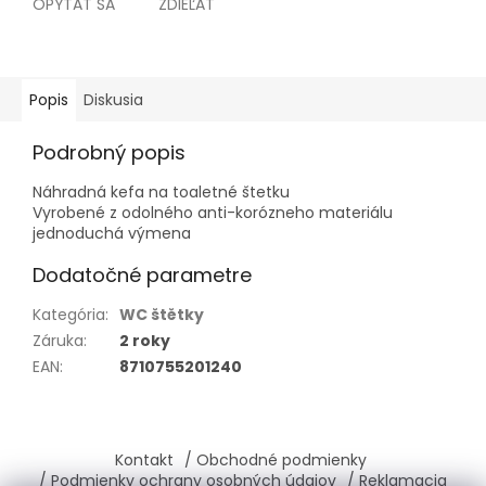
OPÝTAŤ SA
ZDIEĽAŤ
Popis
Diskusia
Podrobný popis
Náhradná kefa na toaletné štetku
Vyrobené z odolného anti-korózneho materiálu
jednoduchá výmena
Dodatočné parametre
Kategória
:
WC štětky
Záruka
:
2 roky
EAN
:
8710755201240
Z
á
Kontakt
/ Obchodné podmienky
p
/ Podmienky ochrany osobných údajov
/ Reklamacia