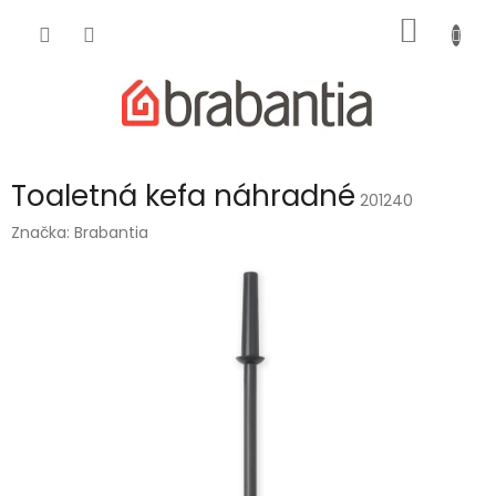
Prejsť
NÁKU
na
obsah
KOŠÍK
Toaletná kefa náhradné
201240
Značka:
Brabantia