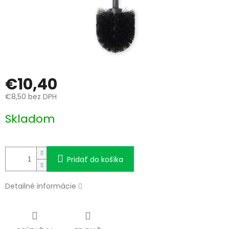
€10,40
€8,50 bez DPH
Jednotková
Skladom
cena:
Pridať do košíka
Detailné informácie