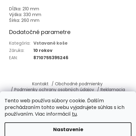
Dĺžka: 210 mm
Výška: 330 mm
Šírka: 260 mm
Dodatočné parametre
Kategória
:
Vstavané koše
Záruka
:
10 rokov
EAN
:
8710755395246
Z
á
Kontakt
/ Obchodné podmienky
p
/ Podmienky ochrany osobných údajov
/ Reklamacia
ä
/ Vrátenie, výmena tovaru
/ O nás
Tento web používa súbory cookie. Ďalším
t
prechádzaním tohto webu vyjadrujete súhlas s ich
i
používaním. Viac informácií
tu
.
e
Vytvoril Shoptet
Nastavenie