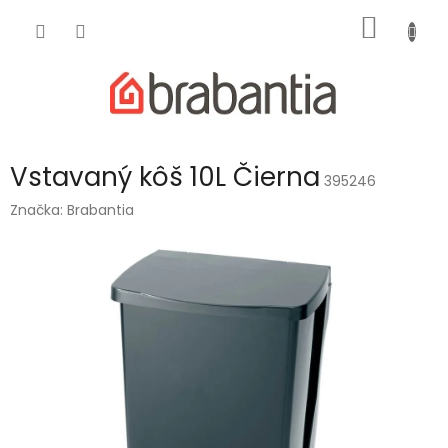
Prejsť
NÁKU
na
obsah
KOŠÍK
Vstavaný kôš 10L Čierna
395246
Značka:
Brabantia