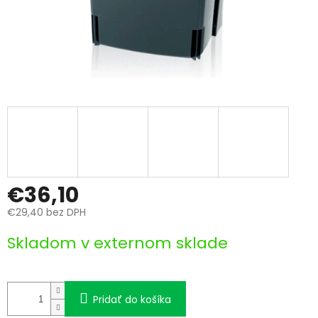
€36,10
€29,40 bez DPH
Jednotková
Skladom v externom sklade
cena:
Pridať do košíka