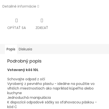
Detailné informácie
OPÝTAŤ SA
ZDIEĽAŤ
Popis
Diskusia
Podrobný popis
Vstavaný kôš 10L
Schovajte odpad z očí
Vyrobený z pevného plastu - ideálne na použitie vo
vlhších miestnostiach ako napríklad kúpeľňa alebo
kuchyne
Jednoduchá manipulácia
K dispozícii odpadové sáčky so sťahovacou páskou -
kód C