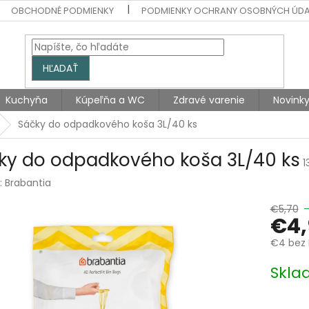
OBCHODNÉ PODMIENKY
PODMIENKY OCHRANY OSOBNÝCH ÚD
HĽADAŤ
Kuchyňa
Kúpeľňa a WC
Zdravé varenie
Novink
Sáčky do odpadkového koša 3L/40 ks
ky do odpadkového koša 3L/40 ks
1
:
Brabantia
€5,70
–
€4,
€4 bez
Jednotk
Skla
cena: