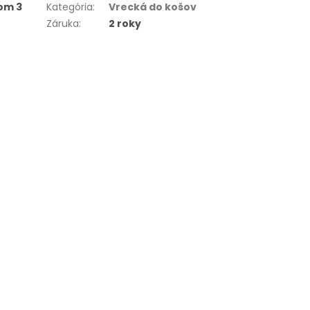
om 3
Kategória
:
Vrecká do košov
Záruka
:
2 roky