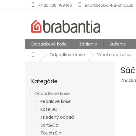
Prejsť
+420 736 488 166
info@brabantia-shop.sk
na
obsah
Odpadkové koše
Žehlenie
Sušenie
Domov
Odpadkové koše
Vrecká do košov
B
Sáč
o
Preskočiť
č
Kategórie
Značka
kategórie
n
ý
Odpadkové koše
p
Pedálové koše
a
Koše BO
n
e
Triedený odpad
l
Sort&Go
Touch Bin