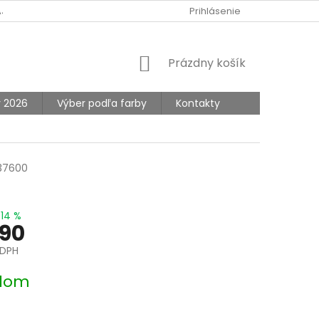
AJOV
Prihlásenie
NÁKUPNÝ
Prázdny košík
KOŠÍK
y 2026
Výber podľa farby
Kontakty
37600
14 %
90
 DPH
ová
dom