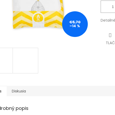
Detailn
€5,70
–14 %
TLAČ
s
Diskusia
drobný popis