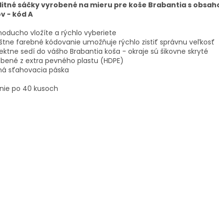
litné sáčky vyrobené na mieru pre koše Brabantia s obsah
ov - kód A
oducho vložíte a rýchlo vyberiete
štne farebné kódovanie umožňuje rýchlo zistiť správnu veľkosť
ektne sedí do vášho Brabantia koša - okraje sú šikovne skryté
bené z extra pevného plastu (HDPE)
ná sťahovacia páska
nie po 40 kusoch