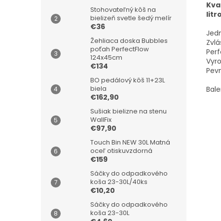
Kva
Stohovateľný kôš na
litr
bielizeň svetle šedý melír
€36
Jedn
Žehliaca doska Bubbles
Zvlá
poťah PerfectFlow
Perf
124x45cm
Vyro
€134
Pev
BO pedálový kôš 11+23L
biela
Bale
€162,90
Sušiak bielizne na stenu
WallFix
€97,90
Touch Bin NEW 30L Matná
oceľ otiskuvzdorná
€159
Sáčky do odpadkového
koša 23-30L/40ks
€10,20
Sáčky do odpadkového
koša 23-30L