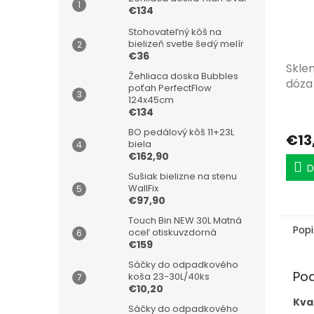
€134
Stohovateľný kôš na
bielizeň svetle šedý melír
€36
Skle
Žehliaca doska Bubbles
dóza 
poťah PerfectFlow
124x45cm
€134
BO pedálový kôš 11+23L
€13
biela
€162,90
D
Sušiak bielizne na stenu
WallFix
€97,90
Touch Bin NEW 30L Matná
Popi
oceľ otiskuvzdorná
€159
Sáčky do odpadkového
Po
koša 23-30L/40ks
€10,20
Kva
Sáčky do odpadkového