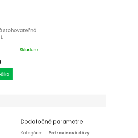
á stohovateľná
 L
Skladom
0
ošíka
Dodatočné parametre
Kategória
:
Potravinové dózy