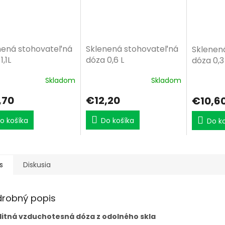
nená stohovateľná
Sklenená stohovateľná
Sklenen
1,1L
dóza 0,6 L
dóza 0,3
Skladom
Skladom
,70
€12,20
€10,6
o košíka
Do košíka
Do k
s
Diskusia
drobný popis
litná vzduchotesná dóza z odolného skla