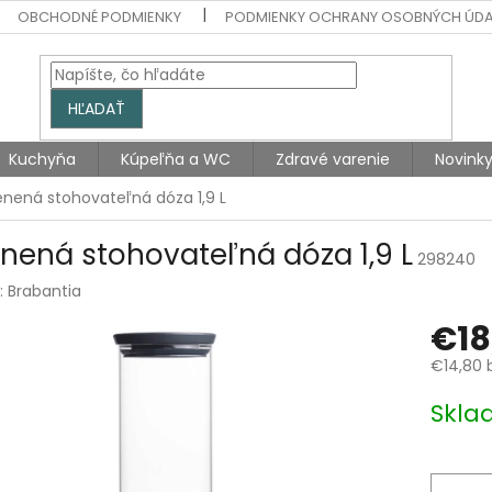
OBCHODNÉ PODMIENKY
PODMIENKY OCHRANY OSOBNÝCH ÚD
HĽADAŤ
Kuchyňa
Kúpeľňa a WC
Zdravé varenie
Novink
enená stohovateľná dóza 1,9 L
enená stohovateľná dóza 1,9 L
298240
:
Brabantia
€18
€14,80 
Jednotk
Skla
cena: