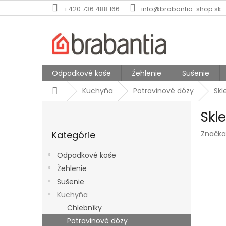
Prejsť
+420 736 488 166
info@brabantia-shop.sk
na
obsah
Odpadkové koše
Žehlenie
Sušenie
Domov
Kuchyňa
Potravinové dózy
Skl
B
Skl
o
Preskočiť
č
Kategórie
Značka
kategórie
n
ý
Odpadkové koše
p
Žehlenie
a
Sušenie
n
e
Kuchyňa
l
Chlebníky
Potravinové dózy