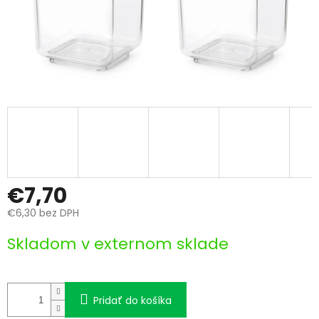
€7,70
€6,30 bez DPH
Jednotková
Skladom v externom sklade
cena:
Pridať do košíka