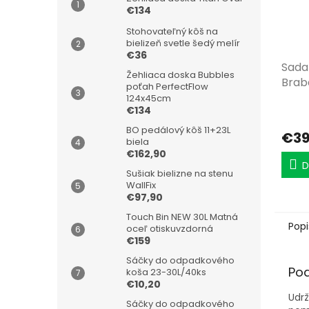
€134
Stohovateľný kôš na
bielizeň svetle šedý melír
€36
Sada
Žehliaca doska Bubbles
Brab
poťah PerfectFlow
sivá
124x45cm
€134
BO pedálový kôš 11+23L
€3
biela
€162,90
D
Sušiak bielizne na stenu
WallFix
€97,90
Touch Bin NEW 30L Matná
Popi
oceľ otiskuvzdorná
€159
Sáčky do odpadkového
Po
koša 23-30L/40ks
€10,20
Udr
Sáčky do odpadkového