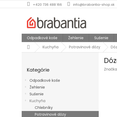
Prejsť
+420 736 488 166
info@brabantia-shop.sk
na
obsah
Odpadkové koše
Žehlenie
Sušenie
Domov
Kuchyňa
Potravinové dózy
Dóz
B
Dóz
o
Preskočiť
č
Kategórie
Značka
kategórie
n
ý
Odpadkové koše
p
Žehlenie
a
Sušenie
n
e
Kuchyňa
l
Chlebníky
Potravinové dózy