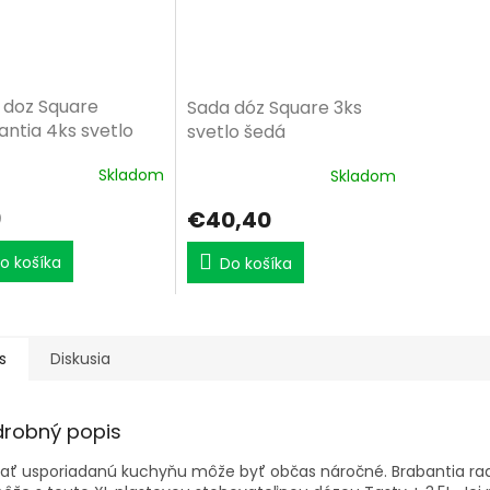
 doz Square
Sada dóz Square 3ks
antia 4ks svetlo
svetlo šedá
Skladom
Skladom
9
€40,40
o košíka
Do košíka
s
Diskusia
drobný popis
žať usporiadanú kuchyňu môže byť občas náročné. Brabantia ra