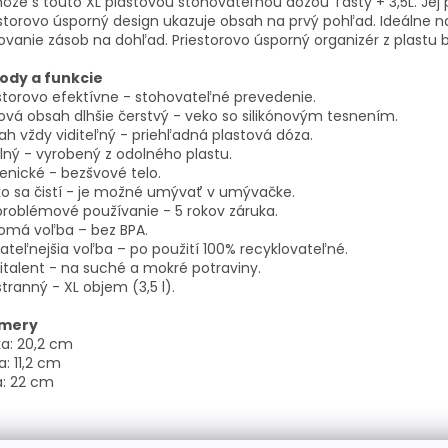
že s touto XL plastovou stohovateľnou dózou Tasty + 3,5L. Jej
storovo úsporný design ukazuje obsah na prvý pohľad. Ideálne n
vanie zásob na dohľad. Priestorovo úsporný organizér z plastu 
ody a funkcie
storovo efektívne - stohovateľné prevedenie.
vá obsah dlhšie čerstvý - veko so silikónovým tesnením.
h vždy viditeľný - priehľadná plastová dóza.
ný - vyrobený z odolného plastu.
enické - bezšvové telo.
o sa čistí - je možné umývať v umývačke.
roblémové používanie - 5 rokov záruka.
omá voľba – bez BPA.
ateľnejšia voľba – po použití 100% recyklovateľné.
italent - na suché a mokré potraviny.
stranný - XL objem (3,5 l).
mery
a: 20,2 cm
a: 11,2 cm
a: 22 cm