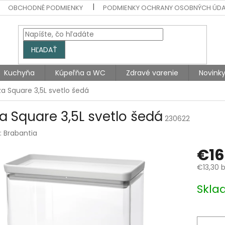
OBCHODNÉ PODMIENKY
PODMIENKY OCHRANY OSOBNÝCH ÚD
HĽADAŤ
Kuchyňa
Kúpeľňa a WC
Zdravé varenie
Novink
a Square 3,5L svetlo šedá
a Square 3,5L svetlo šedá
230622
:
Brabantia
€16
€13,30 
Jednotk
Skla
cena: