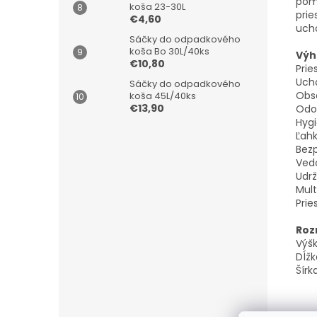
pomô
koša 23-30L
prie
€4,60
ucho
Sáčky do odpadkového
koša Bo 30L/40ks
Výh
€10,80
Prie
Ucho
Sáčky do odpadkového
Obsa
koša 45L/40ks
€13,90
Odol
Hygi
Ľahk
Bezp
Ved
Udrž
Mult
Prie
Roz
Výšk
Dĺžk
Šírk