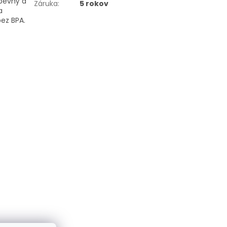
 pevný a
Záruka
:
5 rokov
a
bez BPA.