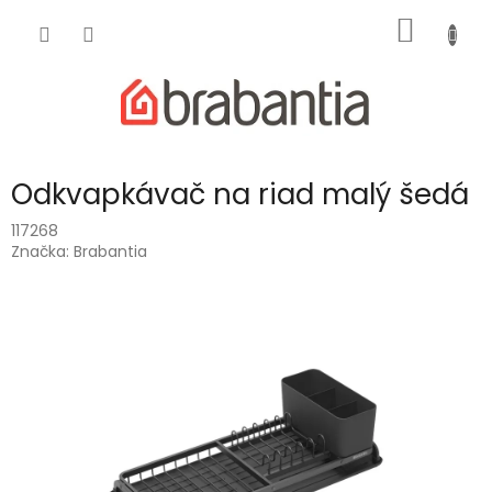
Prejsť
NÁKU
na
obsah
KOŠÍK
Odkvapkávač na riad malý šedá
117268
Značka:
Brabantia