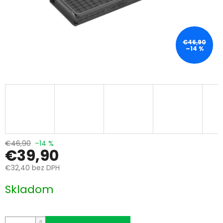
€46,90
–14 %
€46,90
–14 %
€39,90
€32,40 bez DPH
Jednotková
Skladom
cena: