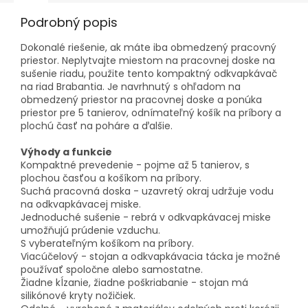
Podrobný popis
Dokonalé riešenie, ak máte iba obmedzený pracovný
priestor. Neplytvajte miestom na pracovnej doske na
sušenie riadu, použite tento kompaktný odkvapkávač
na riad Brabantia. Je navrhnutý s ohľadom na
obmedzený priestor na pracovnej doske a ponúka
priestor pre 5 tanierov, odnímateľný košík na príbory a
plochú časť na poháre a ďalšie.
Výhody a funkcie
Kompaktné prevedenie - pojme až 5 tanierov, s
plochou časťou a košíkom na príbory.
Suchá pracovná doska - uzavretý okraj udržuje vodu
na odkvapkávacej miske.
Jednoduché sušenie - rebrá v odkvapkávacej miske
umožňujú prúdenie vzduchu.
S vyberateľným košíkom na príbory.
Viacúčelový - stojan a odkvapkávacia tácka je možné
používať spoločne alebo samostatne.
Žiadne kĺzanie, žiadne poškriabanie - stojan má
silikónové kryty nožičiek.