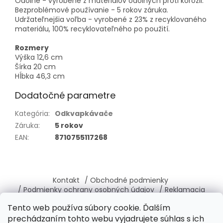
Odolné - vyrobené z materiálov odolných proti korózii.
Bezproblémové používanie - 5 rokov záruka.
Udržateľnejšia voľba - vyrobené z 23% z recyklovaného
materiálu, 100% recyklovateľného po použití.
Rozmery
Výška 12,6 cm
Šírka 20 cm
Hĺbka 46,3 cm
Dodatočné parametre
Kategória
:
Odkvapkávače
Záruka
:
5 rokov
EAN
:
8710755117268
Z
á
Kontakt
/ Obchodné podmienky
p
/ Podmienky ochrany osobných údajov
/ Reklamacia
ä
/ Vrátenie, výmena tovaru
/ O nás
Tento web používa súbory cookie. Ďalším
t
prechádzaním tohto webu vyjadrujete súhlas s ich
i