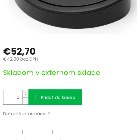
€52,70
€42,90 bez DPH
Jednotková
Skladom v externom sklade
cena:
Pridať do košíka
Detailné informácie