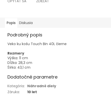
OPÝTAŤ SA
ZDIEĽAŤ
Popis
Diskusia
Podrobný popis
Veko ku košu Touch Bin 40L čierne
Rozmery
Výška: 11 cm
Dĺžka: 28,3 cm
Šírka: 43,1 cm
Dodatočné parametre
Kategória
:
Náhradné diely
Záruka
:
10 let
Z