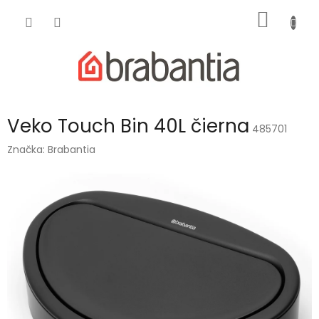
Prejsť
NÁKU
na
obsah
KOŠÍK
Veko Touch Bin 40L čierna
485701
Značka:
Brabantia