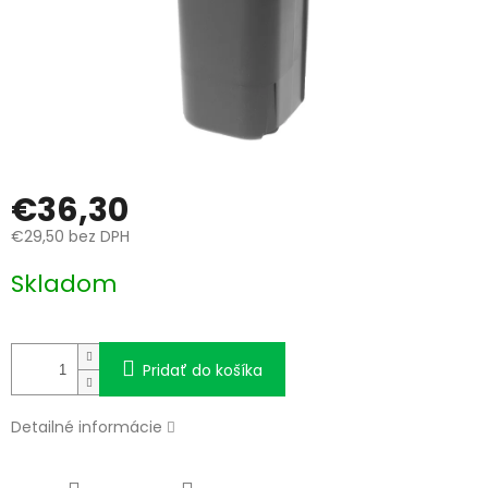
€36,30
€29,50 bez DPH
Jednotková
Skladom
cena:
Pridať do košíka
Detailné informácie