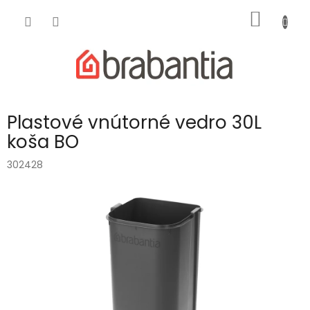
Prejsť
NÁKU
na
obsah
KOŠÍK
Plastové vnútorné vedro 30L
koša BO
302428