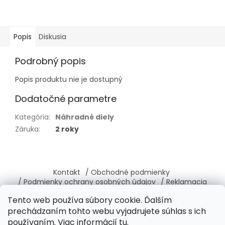
Popis
Diskusia
Podrobný popis
Popis produktu nie je dostupný
Dodatočné parametre
Kategória
:
Náhradné diely
Záruka
:
2 roky
Z
á
Kontakt
/ Obchodné podmienky
p
/ Podmienky ochrany osobných údajov
/ Reklamacia
ä
/ Vrátenie, výmena tovaru
/ O nás
Tento web používa súbory cookie. Ďalším
t
prechádzaním tohto webu vyjadrujete súhlas s ich
i
používaním. Viac informácií
tu
.
e