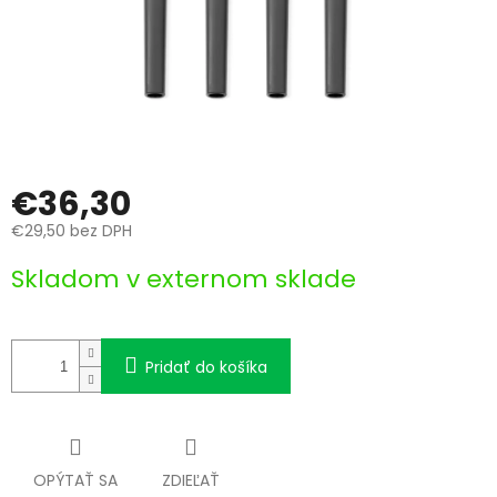
€36,30
€29,50 bez DPH
Jednotková
Skladom v externom sklade
cena:
Pridať do košíka
OPÝTAŤ SA
ZDIEĽAŤ