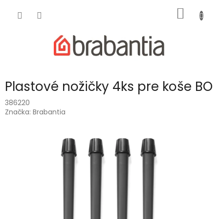
Prejsť
NÁKU
na
obsah
KOŠÍK
Plastové nožičky 4ks pre koše BO
386220
Značka:
Brabantia